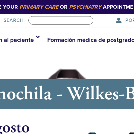
E YOUR
PRIMARY CARE
OR
PSYCHIATRY
APPOINTME
PO
SEARCH
n al paciente
Formación médica de postgrad
ochila - Wilkes-B
gosto