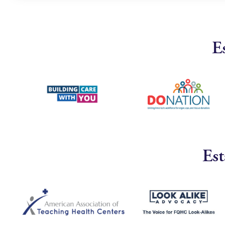
E
Est