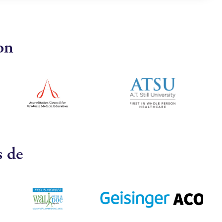
on
s de