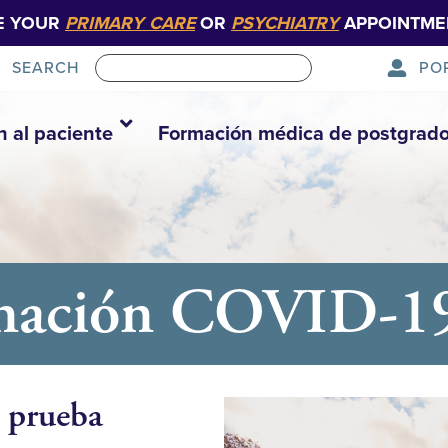
E YOUR
PRIMARY CARE
OR
PSYCHIATRY
APPOINTME
PO
SEARCH
n al paciente
Formación médica de postgrad
cunación COVID-1
a prueba