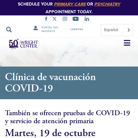
SCHEDULE YOUR
PRIMARY CARE
OR
PSYCHIATRY
APPOINTMENT TODAY.
PORTAL DEL
Español
CARRERA
PACIENTE
Saltar
navegación
Clínica de vacunación
COVID-19
También se ofrecen pruebas de COVID-19
y servicio de atención primaria
Martes, 19 de octubre