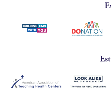
E
Est