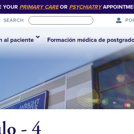
E YOUR
PRIMARY CARE
OR
PSYCHIATRY
APPOINTME
PO
SEARCH
n al paciente
Formación médica de postgrad
lo - 4