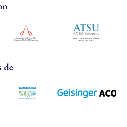
on
s de