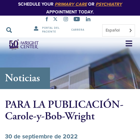
SCHEDULE YOUR
PRIMARY CARE
OR
PSYCHIATRY
APPOINTMENT TODAY.
PORTAL DEL
Español
CARRERA
PACIENTE
Saltar
navegación
Noticias
PARA LA PUBLICACIÓN-
Carole-y-Bob-Wright
30 de septiembre de 2022