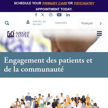
SCHEDULE YOUR
PRIMARY CARE
OR
PSYCHIATRY
APPOINTMENT TODAY.
PORTAIL DU
Français
CARRIÈRES
PATIENT
Sauter
la
navigation
Engagement des patients et
de la communauté