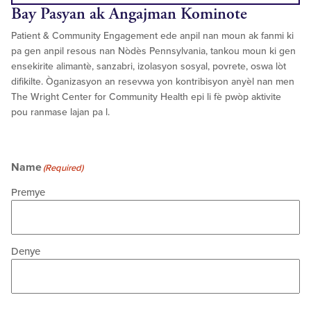
Bay
Pasyan ak Angajman Kominote
Patient & Community Engagement ede anpil nan moun ak fanmi ki
pa gen anpil resous nan Nòdès Pennsylvania, tankou moun ki gen
ensekirite alimantè, sanzabri, izolasyon sosyal, povrete, oswa lòt
difikilte. Òganizasyon an resevwa yon kontribisyon anyèl nan men
The Wright Center for Community Health epi li fè pwòp aktivite
pou ranmase lajan pa l.
Name
(Required)
Premye
Denye