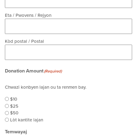
Eta / Pwovens / Rejyon
Kòd postal / Postal
Donation Amount
(Required)
Chwazi konbyen lajan ou ta renmen bay.
$10
$25
$50
Lòt kantite lajan
Temwayaj