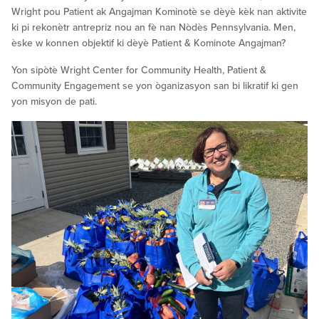
Wright pou Patient ak Angajman Kominotè se dèyè kèk nan aktivite
ki pi rekonètr antrepriz nou an fè nan Nòdès Pennsylvania. Men,
èske w konnen objektif ki dèyè Patient & Kominote Angajman?
Yon sipòtè Wright Center for Community Health, Patient &
Community Engagement se yon òganizasyon san bi likratif ki gen
yon misyon de pati.