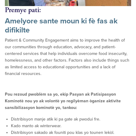
Premye pati:
Amelyore sante moun ki fè fas ak
difikilte
Patient & Community Engagement aims to improve the health of
our communities through education, advocacy, and patient-
centered services that help individuals overcome food insecurity,
homelessness, and other factors. Factors also include things such
as limited access to educational opportunities and a lack of
financial resources.
Pou rezoud pwoblèm sa yo, ekip Pasyan ak Patisipasyon
Kominotè nou yo ak volontè yo regilyèman òganize aktivite
sansibilizasyon kominotè yo, tankou:
Distribisyon manje atik ki pa gate ak pwodui fre.
Kado manto ak winterwear.
Distribisyon sakado ak founiti pou klas yo tounen lekòl.