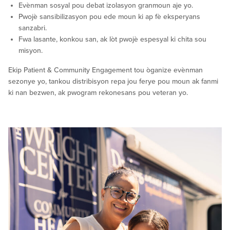
Evènman sosyal pou debat izolasyon granmoun aje yo.
Pwojè sansibilizasyon pou ede moun ki ap fè eksperyans
sanzabri.
Fwa lasante, konkou san, ak lòt pwojè espesyal ki chita sou
misyon.
Ekip Patient & Community Engagement tou òganize evènman
sezonye yo, tankou distribisyon repa jou ferye pou moun ak fanmi
ki nan bezwen, ak pwogram rekonesans pou veteran yo.