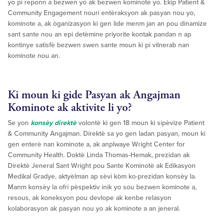
yo pi reponn a bezwen yo ak bezwen kominote yo. Ekip Patient &
Community Engagement nouri entèraksyon ak pasyan nou yo,
kominote a, ak òganizasyon ki gen lide menm jan an pou dinamize
sant sante nou an epi detèmine priyorite kontak pandan n ap
kontinye satisfè bezwen swen sante moun ki pi vilnerab nan
kominote nou an.
Ki moun ki gide Pasyan ak Angajman
Kominote ak aktivite li yo?
Se yon
konsèy direktè
volontè ki gen 18 moun ki sipèvize Patient
& Community Angajman. Direktè sa yo gen ladan pasyan, moun ki
gen enterè nan kominote a, ak anplwaye Wright Center for
Community Health. Doktè Linda Thomas-Hemak, prezidan ak
Direktè Jeneral Sant Wright pou Sante Kominotè ak Edikasyon
Medikal Gradye, aktyèlman ap sèvi kòm ko-prezidan konsèy la.
Manm konsèy la ofri pèspektiv inik yo sou bezwen kominote a,
resous, ak koneksyon pou devlope ak kenbe relasyon
kolaborasyon ak pasyan nou yo ak kominote a an jeneral.