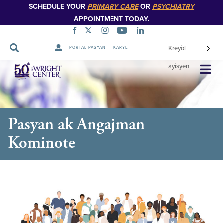
SCHEDULE YOUR
PRIMARY CARE
OR
PSYCHIATRY
APPOINTMENT TODAY.
Kreyòl
PORTAL PASYAN
KARYE
Sote
ayisyen
Navigasyon
Pasyan ak Angajman
Kominote