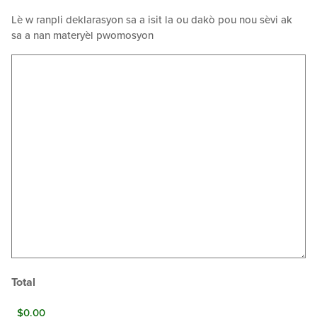
Lè w ranpli deklarasyon sa a isit la ou dakò pou nou sèvi ak
sa a nan materyèl pwomosyon
Total