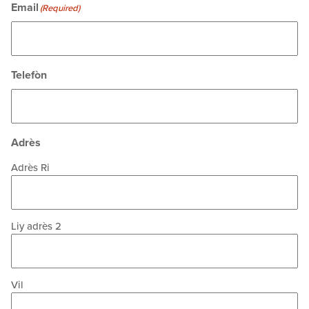
Email
(Required)
Telefòn
Adrès
Adrès Ri
Liy adrès 2
Vil