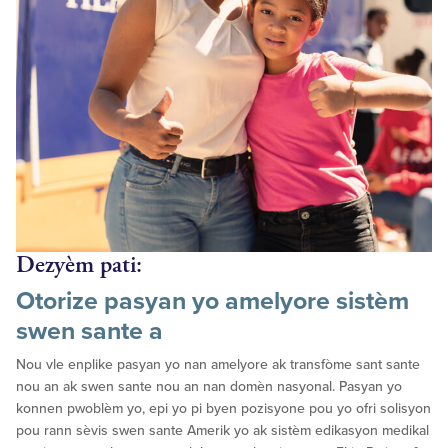
Dezyèm pati:
Otorize pasyan yo amelyore sistèm
swen sante a
Nou vle enplike pasyan yo nan amelyore ak transfòme sant sante
nou an ak swen sante nou an nan domèn nasyonal. Pasyan yo
konnen pwoblèm yo, epi yo pi byen pozisyone pou yo ofri solisyon
pou rann sèvis swen sante Amerik yo ak sistèm edikasyon medikal