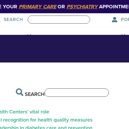
E YOUR
PRIMARY CARE
OR
PSYCHIATRY
APPOINTME
PO
SEARCH
lding
x patients
Formation médicale supérieure
SEARCH
th Centers’ vital role
 recognition for health quality measures
eadership in diabetes care and prevention