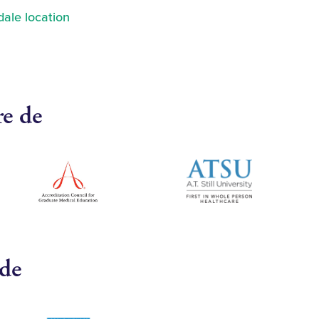
ale location
re de
 de