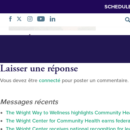
SCHEDUL
ATSU-SOMA-bui
Sauter
Soins au
la
navigation
Laisser une réponse
Vous devez être
connecté
pour poster un commentaire.
Messages récents
The Wright Way to Wellness highlights Community Heal
The Wright Center for Community Health earns federal
The Wright Center receives national recognition for l