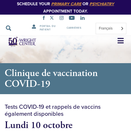
SCHEDULE YOUR
PRIMARY CARE
OR
PSYCHIATRY
APPOINTMENT TODAY.
PORTAIL DU
Français
CARRIÈRES
PATIENT
Sauter
la
navigation
Clinique de vaccination
COVID-19
Tests COVID-19 et rappels de vaccins
également disponibles
Lundi 10 octobre