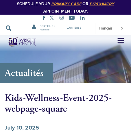
SCHEDULE YOUR
PRIMARY CARE
OR
PSYCHIATRY
APPOINTMENT TODAY.
PORTAIL DU
Français
CARRIÈRES
PATIENT
Sauter
la
navigation
Actualités
Kids-Wellness-Event-2025-
webpage-square
July 10, 2025