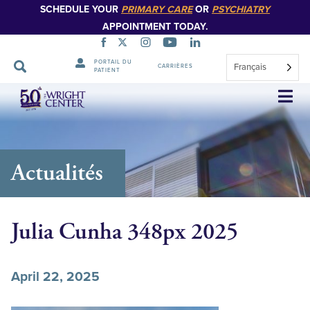
SCHEDULE YOUR
PRIMARY CARE
OR
PSYCHIATRY
APPOINTMENT TODAY.
PORTAIL DU
Français
CARRIÈRES
PATIENT
Sauter
la
navigation
Actualités
Julia Cunha 348px 2025
April 22, 2025