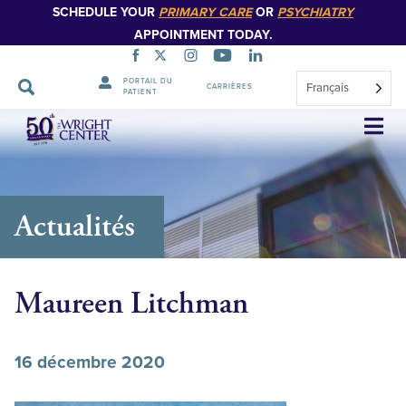
SCHEDULE YOUR
PRIMARY CARE
OR
PSYCHIATRY
APPOINTMENT TODAY.
PORTAIL DU
Français
CARRIÈRES
PATIENT
Sauter
la
navigation
Actualités
Maureen Litchman
16 décembre 2020