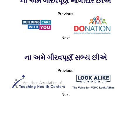
ના અમે ગૌરવપૂર્ણ ભાગીદાર છીએ
Previous
Next
ના અમે ગૌરવપૂર્ણ સભ્ય છીએ
Previous
Next