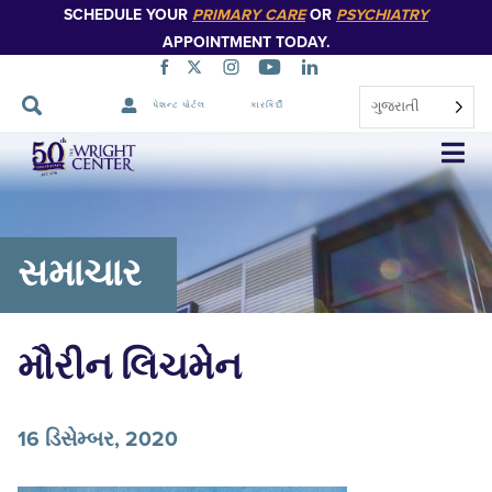
SCHEDULE YOUR
PRIMARY CARE
OR
PSYCHIATRY
APPOINTMENT TODAY.
ગુજરાતી
પેશન્ટ પોર્ટલ
કારકિર્દી
નેવિગેશન
છોડો
સમાચાર
મૌરીન લિચમેન
16 ડિસેમ્બર, 2020