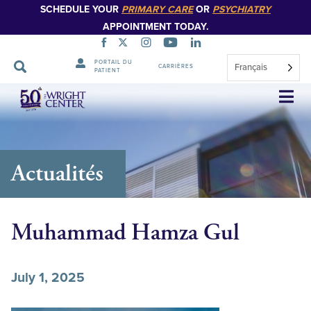
SCHEDULE YOUR
PRIMARY CARE
OR
PSYCHIATRY
APPOINTMENT TODAY.
PORTAIL DU
Français
CARRIÈRES
PATIENT
Sauter
la
navigation
Actualités
Muhammad Hamza Gul
July 1, 2025