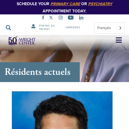
SCHEDULE YOUR
PRIMARY CARE
OR
PSYCHIATRY
APPOINTMENT TODAY.
PORTAIL DU
Français
CARRIÈRES
PATIENT
Sauter
la
navigation
Résidents actuels