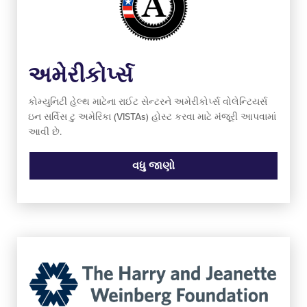
અમેરીકોર્પ્સ
કોમ્યુનિટી હેલ્થ માટેના રાઈટ સેન્ટરને અમેરીકોર્પ્સ વોલેન્ટિયર્સ
ઇન સર્વિસ ટુ અમેરિકા (VISTAs) હોસ્ટ કરવા માટે મંજૂરી આપવામાં
આવી છે.
વધુ જાણો