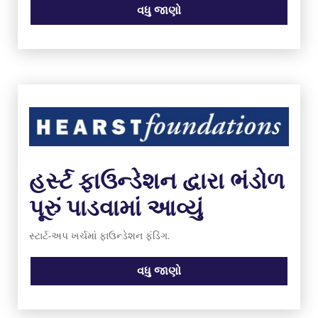
વધુ જાણો
હર્સ્ટ ફાઉન્ડેશન દ્વારા ભંડોળ
પૂરું પાડવામાં આવ્યું
સ્ટાર્ટ-અપ ખર્ચમાં ફાઉન્ડેશન ફંડિંગ.
વધુ જાણો