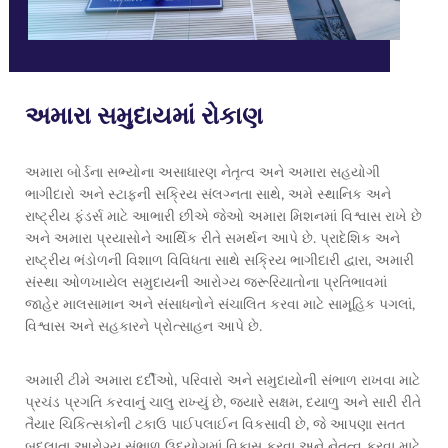
અમારા સમુદાયમાં રોકાણ
અમારા બોર્ડના સભ્યોના અસાધારણ નેતૃત્વ અને અમારા સહયોગી
ભાગીદારો અને સ્ટાફની સક્રિય સંલગ્નતા સાથે, અમે સ્થાનિક અને
રાષ્ટ્રીય ફંડર્સ માટે આભારી છીએ જેઓ અમારા મિશનમાં વિશ્વાસ રાખે છે
અને અમારા પ્રયાસોને આર્થિક રીતે સમર્થન આપે છે. પ્રાદેશિક અને
રાષ્ટ્રીય ભંડોળની વિશાળ વિવિધતા સાથે સક્રિય ભાગીદારી દ્વારા, અમારી
સંસ્થા ઓળખાયેલ સમુદાયની આરોગ્ય જરૂરિયાતોના પ્રતિભાવમાં
જાહેર માલસામાન અને સંસાધનોને સંચાલિત કરવા માટે સામૂહિક પગલાં,
વિશ્વાસ અને સહકારને પ્રોત્સાહન આપે છે.
અમારી ટીમે અમારા દર્દીઓ, પરિવારો અને સમુદાયોની સંભાળ રાખવા માટે
પ્રચંડ પ્રગતિ કરવાનું ચાલુ રાખ્યું છે, જ્યારે સક્ષમ, દયાળુ અને સારી રીતે
તૈયાર ચિકિત્સકોની ટકાઉ પાઈપલાઈન વિકસાવી છે, જે આપણા સતત
બદલાતા આરોગ્ય સંભાળ ઉદ્યોગમાં વિકાસ કરવા અને નેતૃત્વ કરવા માટે