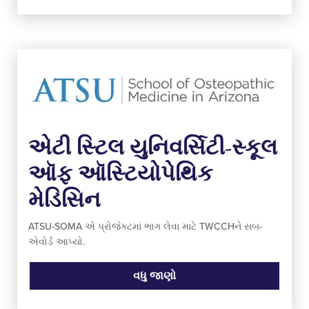
એટી સ્ટિલ યુનિવર્સિટી-સ્કૂલ
ઑફ ઑસ્ટિયોપેથિક
મેડિસિન
ATSU-SOMA એ પ્રોજેક્ટમાં ભાગ લેવા માટે TWCCHને સબ-
એવોર્ડ આપ્યો.
વધુ જાણો