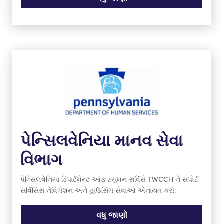
પેન્સિલવેનિયા માનવ સેવા
વિભાગ
પેન્સિલવેનિયા ડિપાર્ટમેન્ટ ઑફ હ્યુમન સર્વિસે TWCCH ને સપોર્ટ
સર્વિસિસ નેવિગેશન અને હાઉસિંગ સેવાઓ એનાયત કરી.
વધુ જાણો