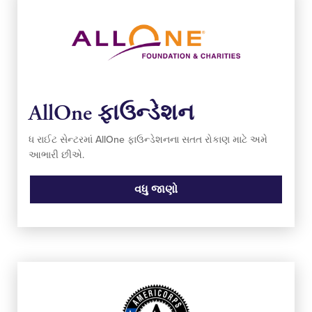
AllOne ફાઉન્ડેશન
ધ રાઈટ સેન્ટરમાં AllOne ફાઉન્ડેશનના સતત રોકાણ માટે અમે
આભારી છીએ.
વધુ જાણો