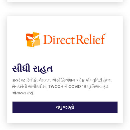
સીધી રાહત
ડાયરેક્ટ રિલીફે, નેશનલ એસોસિએશન ઓફ કોમ્યુનિટી હેલ્થ
સેન્ટર્સની ભાગીદારીમાં, TWCCH ને COVID-19 પ્રતિભાવ ફંડ
એનાયત કર્યું.
વધુ જાણો