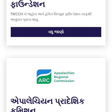
ફાઉન્ડેશન
TWCCH ને જ્હોન અને હેલેન વિલ્યુમ ફાઉન્ડેશન તરફથી
અનુદાન પ્રાપ્ત થયું.
વધુ જાણો
એપાલેચિયન પ્રાદેશિક
કમિશન