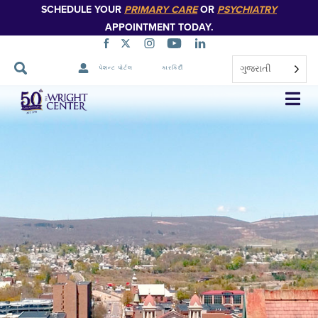
SCHEDULE YOUR
PRIMARY CARE
OR
PSYCHIATRY
APPOINTMENT TODAY.
ગુજરાતી
પેશન્ટ પોર્ટલ
કારકિર્દી
નેવિગેશન
છોડો