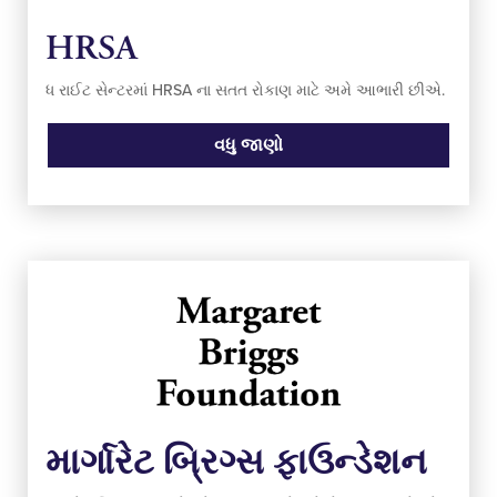
HRSA
ધ રાઈટ સેન્ટરમાં HRSA ના સતત રોકાણ માટે અમે આભારી છીએ.
વધુ જાણો
માર્ગારેટ બ્રિગ્સ ફાઉન્ડેશન