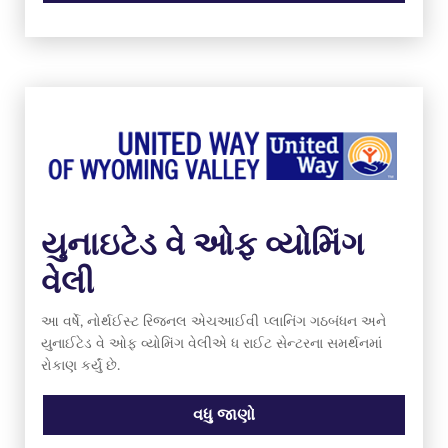
યુનાઇટેડ વે ઓફ વ્યોમિંગ
વેલી
આ વર્ષે, નોર્થઈસ્ટ રિજનલ એચઆઈવી પ્લાનિંગ ગઠબંધન અને
યુનાઈટેડ વે ઓફ વ્યોમિંગ વેલીએ ધ રાઈટ સેન્ટરના સમર્થનમાં
રોકાણ કર્યું છે.
વધુ જાણો