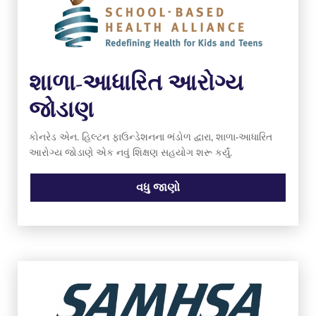
શાળા-આધારિત આરોગ્ય
જોડાણ
કોનરેડ એન. હિલ્ટન ફાઉન્ડેશનના ભંડોળ દ્વારા, શાળા-આધારિત
આરોગ્ય જોડાણે એક નવું શિક્ષણ સહયોગ શરૂ કર્યું.
વધુ જાણો