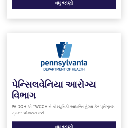
વધુ જાણો
પેન્સિલવેનિયા આરોગ્ય
વિભાગ
PA DOH એ TWCCH ને કોમ્યુનિટી-આધારિત હેલ્થ કેર પ્રોગ્રામ
ગ્રાન્ટ એનાયત કરી.
વધુ જાણો