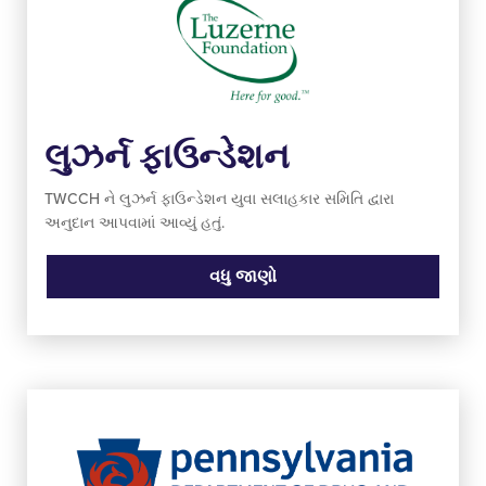
લુઝર્ન ફાઉન્ડેશન
TWCCH ને લુઝર્ન ફાઉન્ડેશન યુવા સલાહકાર સમિતિ દ્વારા
અનુદાન આપવામાં આવ્યું હતું.
વધુ જાણો