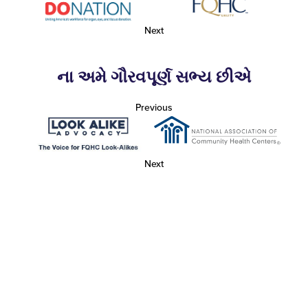
Next
ના અમે ગૌરવપૂર્ણ સભ્ય છીએ
Previous
Next