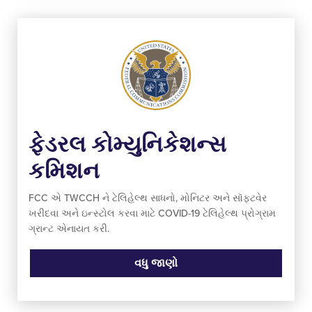
ફેડરલ કોમ્યુનિકેશન્સ
કમિશન
FCC એ TWCCH ને ટેલિહેલ્થ સાધનો, મોનિટર અને સૉફ્ટવેર
ખરીદવા અને ઇન્સ્ટોલ કરવા માટે COVID-19 ટેલિહેલ્થ પ્રોગ્રામ
ગ્રાન્ટ એનાયત કરી.
વધુ જાણો