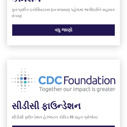
પુનઃપ્રાપ્તિ ઇકોસિસ્ટમ્સ (ઇન્સપાયર) પહેલમાં ભાગીદારીને સહાયક
રોકાણ
વધુ જાણો
સીડીસી ફાઉન્ડેશન
સીડીસી ફાઉન્ડેશન હેઝલટન કોવિડ-19 રાહત પ્રોજેક્ટ