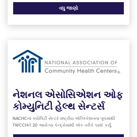
વધુ જાણો
નેશનલ એસોસિએશન ઓફ
કોમ્યુનિટી હેલ્થ સેન્ટર્સ
NACHCના ક્વોલિટી સેન્ટરે રાષ્ટ્રીય એપ્લિકેશનના પૂલમાંથી
TWCCHને 20 આરોગ્ય કેન્દ્રોમાંથી એક તરીકે પસંદ કર્યું.