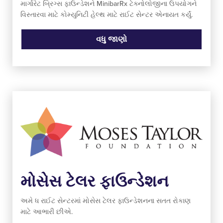
માર્ગારેટ બ્રિગ્સ ફાઉન્ડેશને MinibarRx ટેક્નોલોજીના ઉપયોગને
વિસ્તારવા માટે કોમ્યુનિટી હેલ્થ માટે રાઈટ સેન્ટર એનાયત કર્યું.
વધુ જાણો
મોસેસ ટેલર ફાઉન્ડેશન
અમે ધ રાઈટ સેન્ટરમાં મોસેસ ટેલર ફાઉન્ડેશનના સતત રોકાણ
માટે આભારી છીએ.