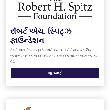
રોબર્ટ એચ. સ્પિટ્ઝ
ફાઉન્ડેશન
રોબર્ટ એચ. સ્પિટ્ઝ ફાઉન્ડેશને TWCCH ને તેના સામુદાયિક
આરોગ્ય કાર્યકરોના દર્દી સહાયતા કાર્યક્રમ માટે અનુદાન આપ્યું
હતું.
વધુ જાણો