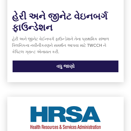
હેરી અને જીનેટ વેઇનબર્ગ
ફાઉન્ડેશન
હેરી અને જીનેટ વેઈનબર્ગ ફાઉન્ડેશને તેના પ્રાથમિક સંભાળ
ક્લિનિકના નવીનીકરણને સમર્થન આપવા માટે TWCCH ને
કેપિટલ ગ્રાન્ટ એનાયત કરી.
વધુ જાણો