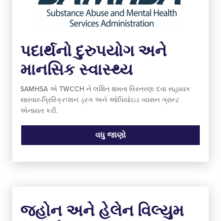
પદાર્થનો દુરુપયોગ અને
માનસિક સ્વાસ્થ્ય
SAMHSA એ TWCCH ને લક્ષિત ક્ષમતા વિસ્તરણ: દવા સહાયક
સારવાર-પ્રિસ્ક્રિપ્શન ડ્રગ અને ઓપિયોઇડ વ્યસન ગ્રાન્ટ
એનાયત કરી.
વધુ જાણો
જ્હોન અને હેલેન વિલ્યુમ