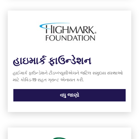
હાઇમાર્ક ફાઉન્ડેશન
હાઈમાર્ક ફાઉન્ડેશને ટીડબ્લ્યુસીએચને જટિલ સમુદાય સંસ્થાઓ
માટે કોવિડ-19 રાહત ગ્રાન્ટ એનાયત કરી.
વધુ જાણો