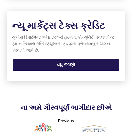
ન્યૂ માર્કેટ્સ ટેક્સ ક્રેડિટ
યુએસ ડિપાર્ટમેન્ટ ઓફ ટ્રેઝરી હેઠળના કોમ્યુનિટી ડેવલપમેન્ટ
ફાઇનાન્સિયલ ઇન્સ્ટિટ્યુશન્સ ફંડ દ્વારા પ્રોગ્રામનું સંચાલન
કરવામાં આવે છે.
વધુ જાણો
ના અમે ગૌરવપૂર્ણ ભાગીદાર છીએ
Previous