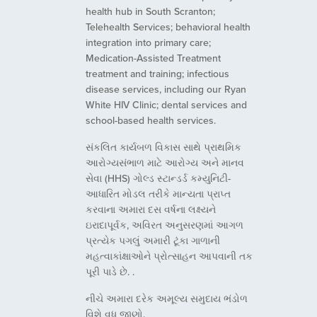
health hub in South Scranton;
Telehealth Services; behavioral health
integration into primary care;
Medication-Assisted Treatment
treatment and training; infectious
disease services, including our Ryan
White HIV Clinic; dental services and
school-based health services.
સંકલિત કાર્યબળ વિકાસ સાથે પ્રાથમિક
આરોગ્યસંભાળ માટે આરોગ્ય અને માનવ
સેવા (HHS) ગોલ્ડ સ્ટાન્ડર્ડ કમ્યુનિટી-
આધારિત મોડલ તરીકે માન્યતા પ્રાપ્ત
કરવાના અમારા દસ વર્ષના લક્ષ્યને
ઇરાદાપૂર્વક, અવિરત અનુસરણમાં આગળ
પ્રત્યેક પગલું અમારી ટૂંકા ગાળાની
મહત્વાકાંક્ષાઓને પ્રોત્સાહન આપવાની તક
પૂરી પાડે છે. .
નીચે અમારા દરેક અમૂલ્ય સમુદાય ભંડોળ
વિશે વધુ જાણો.