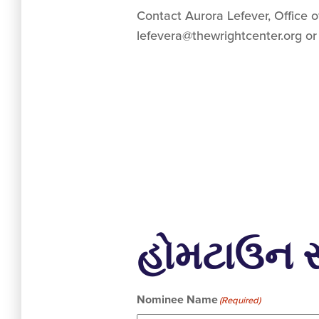
Contact Aurora Lefever, Office o
lefevera@thewrightcenter.org
or
હોમટાઉન સ
Nominee Name
(Required)