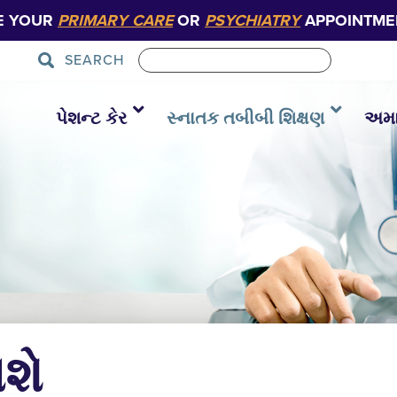
E YOUR
PRIMARY CARE
OR
PSYCHIATRY
APPOINTME
SEARCH
પેશન્ટ કેર
સ્નાતક તબીબી શિક્ષણ
અમાર
િશે