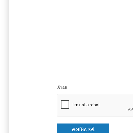
કેપ્ચા
સબમિટ કરો