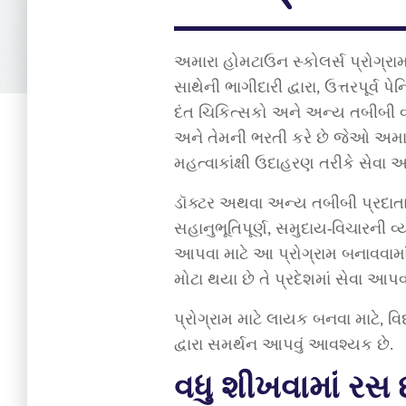
અમારા હોમટાઉન સ્કોલર્સ પ્રોગ્રામ
સાથેની ભાગીદારી દ્વારા, ઉત્તરપૂર્વ 
દંત ચિકિત્સકો અને અન્ય તબીબી વ્ય
અને તેમની ભરતી કરે છે જેઓ અમારા
મહત્વાકાંક્ષી ઉદાહરણ તરીકે સેવા આ
ડૉક્ટર અથવા અન્ય તબીબી પ્રદાતા
સહાનુભૂતિપૂર્ણ, સમુદાય-વિચારન
આપવા માટે આ પ્રોગ્રામ બનાવવામ
મોટા થયા છે તે પ્રદેશમાં સેવા આપવા 
પ્રોગ્રામ માટે લાયક બનવા માટે, વિ
દ્વારા સમર્થન આપવું આવશ્યક છે.
વધુ શીખવામાં રસ છ