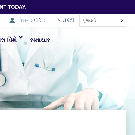
NT TODAY.
પેશન્ટ પોર્ટલ
કારકિર્દી
ગુજરાતી
ા વિશે
સમાચાર