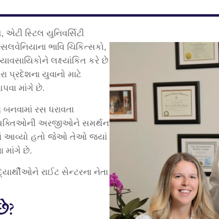
, એટી સ્ટિલ યુનિવર્સિટી
પેન્સિલવેનિયાના ભાવિ ચિકિત્સકો,
ાવસાયિકોને લક્ષ્યાંકિત કરે છે
 પ્રદેશના યુવાનો માટે
પવા માંગે છે.
 બનવામાં રસ ધરાવતા
ી વ્યક્તિઓની અરજીઓને સમર્થન
ાં આવ્યો હતો જેઓ તેઓ જ્યાં
માંગે છે.
દ્યાર્થીઓને રાઈટ સેન્ટરના નેતા
ે?