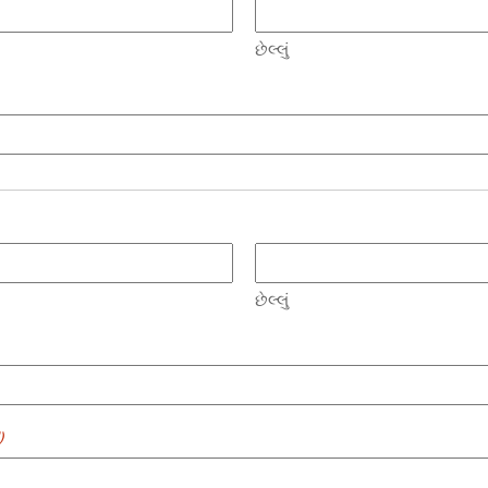
છેલ્લું
છેલ્લું
)