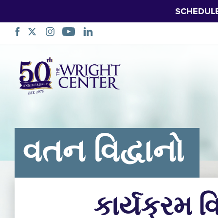
SCHEDUL
નેવિગેશન
છોડો
વતન વિદ્વાનો
કાર્યક્રમ વ