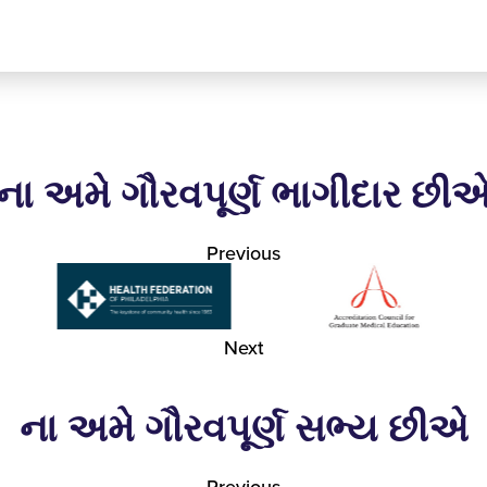
ના અમે ગૌરવપૂર્ણ ભાગીદાર છી
Previous
Next
ના અમે ગૌરવપૂર્ણ સભ્ય છીએ