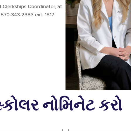
f Clerkships Coordinator, at
 570-343-2383 ext. 1817.
્કોલર નોમિનેટ કરો