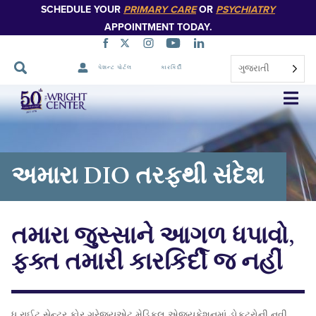
SCHEDULE YOUR
PRIMARY CARE
OR
PSYCHIATRY
APPOINTMENT TODAY.
ગુજરાતી
પેશન્ટ પોર્ટલ
કારકિર્દી
નેવિગેશન
છોડો
અમારા DIO તરફથી સંદેશ
તમારા જુસ્સાને આગળ ધપાવો,
ફક્ત તમારી કારકિર્દી જ નહીં
ધ રાઈટ સેન્ટર ફોર ગ્રેજ્યુએટ મેડિકલ એજ્યુકેશનમાં ડોકટરોની નવી