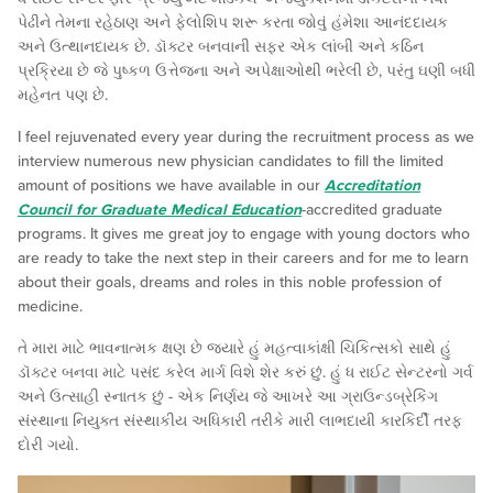
પેઢીને તેમના રહેઠાણ અને ફેલોશિપ શરૂ કરતા જોવું હંમેશા આનંદદાયક
અને ઉત્થાનદાયક છે. ડૉક્ટર બનવાની સફર એક લાંબી અને કઠિન
પ્રક્રિયા છે જે પુષ્કળ ઉત્તેજના અને અપેક્ષાઓથી ભરેલી છે, પરંતુ ઘણી બધી
મહેનત પણ છે.
I feel rejuvenated every year during the recruitment process as we
interview numerous new physician candidates to fill the limited
amount of positions we have available in our
Accreditation
Council for Graduate Medical Education
-accredited graduate
programs. It gives me great joy to engage with young doctors who
are ready to take the next step in their careers and for me to learn
about their goals, dreams and roles in this noble profession of
medicine.
તે મારા માટે ભાવનાત્મક ક્ષણ છે જ્યારે હું મહત્વાકાંક્ષી ચિકિત્સકો સાથે હું
ડૉક્ટર બનવા માટે પસંદ કરેલ માર્ગ વિશે શેર કરું છું. હું ધ રાઈટ સેન્ટરનો ગર્વ
અને ઉત્સાહી સ્નાતક છું - એક નિર્ણય જે આખરે આ ગ્રાઉન્ડબ્રેકિંગ
સંસ્થાના નિયુક્ત સંસ્થાકીય અધિકારી તરીકે મારી લાભદાયી કારકિર્દી તરફ
દોરી ગયો.