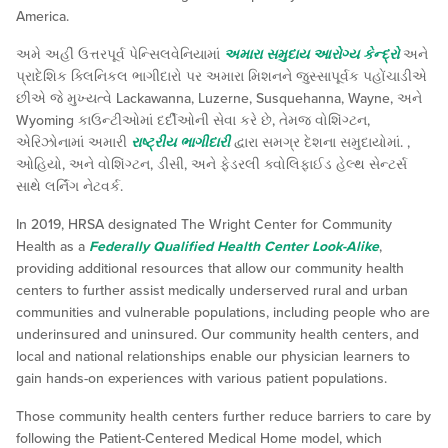
America.
અમે અહીં ઉત્તરપૂર્વ પેન્સિલવેનિયામાં
અમારા સમુદાય આરોગ્ય કેન્દ્રો
અને
પ્રાદેશિક ક્લિનિકલ ભાગીદારો પર અમારા મિશનને જુસ્સાપૂર્વક પહોંચાડીએ
છીએ જે મુખ્યત્વે Lackawanna, Luzerne, Susquehanna, Wayne, અને
Wyoming કાઉન્ટીઓમાં દર્દીઓની સેવા કરે છે, તેમજ વોશિંગ્ટન,
એરિઝોનામાં અમારી
રાષ્ટ્રીય ભાગીદારી
દ્વારા સમગ્ર દેશના સમુદાયોમાં. ,
ઓહિયો, અને વોશિંગ્ટન, ડીસી, અને ફેડરલી ક્વોલિફાઈડ હેલ્થ સેન્ટર્સ
સાથે લર્નિંગ નેટવર્ક.
In 2019, HRSA designated The Wright Center for Community
Health as a
Federally Qualified Health Center Look-Alike
,
providing additional resources that allow our community health
centers to further assist medically underserved rural and urban
communities and vulnerable populations, including people who are
underinsured and uninsured. Our community health centers, and
local and national relationships enable our physician learners to
gain hands-on experiences with various patient populations.
Those community health centers further reduce barriers to care by
following the Patient-Centered Medical Home model, which