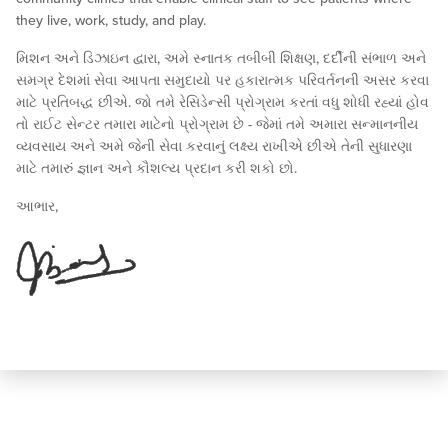
they live, work, study, and play.
મિશન અને ડિઝાઇન દ્વારા, અમે સ્નાતક તબીબી શિક્ષણ, દર્દીની સંભાળ અને
સમગ્ર દેશમાં સેવા આપતા સમુદાયો પર હકારાત્મક પરિવર્તનની અસર કરવા
માટે પ્રતિબદ્ધ છીએ. જો તમે રેસિડેન્સી પ્રોગ્રામ કરતાં વધુ શોધી રહ્યાં હોવ
તો રાઈટ સેન્ટર તમારા માટેનો પ્રોગ્રામ છે - જેમાં તમે અમારા સન્માનનીય
વ્યવસાય અને અમે જેની સેવા કરવાનું લક્ષ્ય રાખીએ છીએ તેની સુધારણા
માટે તમારું જ્ઞાન અને કૌશલ્ય પ્રદાન કરી શકો છો.
આભાર,