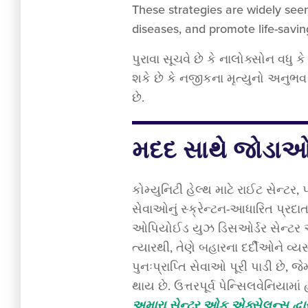
These strategies are widely seen
diseases, and promote life-sav
પુરાવા સૂચવે છે કે નાલોક્સોન વધુ 
શકે છે કે નજીકના મૃત્યુનો અનુભવ 
છે.
મદદ સાથે જોડા
કોમ્યુનિટી હેલ્થ માટે રાઈટ સેન્ટર
સેવાઓનું સ્ક્રેન્ટન-આધારિત પ્રદાત
ઓપિયોઈડ યુઝ ડિસઓર્ડર સેન્ટર ઓ
ત્યારથી, તેણે બહારના દર્દીઓને વ્
પુનઃપ્રાપ્તિ સેવાઓ પૂરી પાડી છે,
થાય છે. ઉત્તરપૂર્વ પેન્સિલવેનિયામા
અમારા સેન્ટર ઓફ એક્સેલન્સ દ્વા