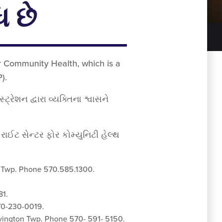
ધ છે
r Community Health, which is a
).
ેશન દ્વારા વ્યક્તિના શ્વાસને
ાઈટ સેન્ટર ફોર કોમ્યુનિટી હેલ્થ
n Twp. Phone 570.585.1300.
81.
70-230-0019.
ovington Twp. Phone 570- 591- 5150.