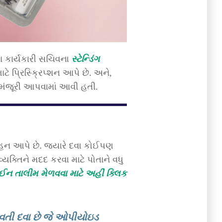
ના કાર્યકારી સચિવના
સ્ટેન્ડિંગ
ે પ્રિસ્ક્રિપ્શન આપે છે. અને,
 મંજૂરી આપવામાં આવી હતી.
સાહન આપે છે. જ્યારે દવા કોઈપણ
યક્તિને મદદ કરવા માટે પોતાને વધુ
 તાલીમ મેળવવા માટે અહીં ક્લિક
તી દવા છે જે ઓપીયોઇડ