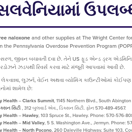
સિલવેનિયામાં ઉપલબ્
ree naloxone
and other supplies at The Wright Center fo
 in the Pennsylvania Overdose Prevention Program (POPP
, જીવન બચાવતી દવા છે. તેને US ફૂડ એન્ડ ડ્રગ એડમિનિસ્ટ્ર
ોઝને ઝડપથી રિવર્સ કરવા માટે મંજૂરી આપવામાં આવી છે.
 લેકવાન્ના, લુઝર્ન, વેઈન અથવા વ્યોમિંગ કાઉન્ટીઓમાં કોઈપણ ર
ોમાં શામેલ છે:
y Health
–
Clarks Summit
, 1145 Northern Blvd., South Abingto
િક્સન સિટી
, 312 બુલવાર્ડ એવ., ડિક્સન સિટી. ફોન 570-489-4567.
y Health
–
Hawley
, 103 Spruce St., Hawley. Phone: 570-576-80
y Health
–
Mid Valley
, 5 S. Washington Ave., Jermyn. Phone: 5
y Health
–
North Pocono
, 260 Daleville Highway, Suite 103, C