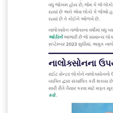
વધુ જોખમ હોય છે, જેમ કે જે લોકો
રહ્યાં છે અને એવા લોકો કે જેઓ હ
રહ્યાં છે તે કોઈને ઓળખે છે.
નાલોક્સોન તાજેતરના વર્ષોમાં વધુ 
ઓર્ડરને
આભારી છે જે સામાન્ય લોકોન
સપ્ટેમ્બર 2023 સુધીમાં, અમુક ન
નાલોક્સોનના ઉપય
રાઈટ સેન્ટર લોકોને નાલોક્સોનનો 
વ્યક્તિ દ્વારા સંચાલિત કરી શકાય 
સારી રીતે તૈયાર કરવા માટે મફત સૂચ
કરો
.