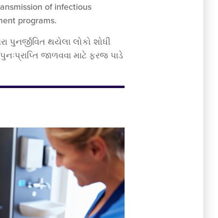
ansmission of infectious
ment programs.
ારા પુનર્જીવિત થયેલા લોકો શોધી
ુનઃપ્રાપ્તિ જાળવવા માટે ફરજ પાડે