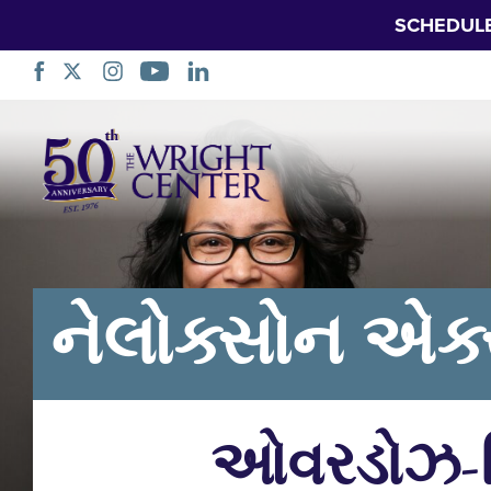
SCHEDUL
નેવિગેશન
છોડો
નેલોક્સોન એક
ઓવરડોઝ-રિવ