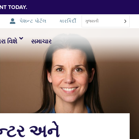
NT TODAY.
પેશન્ટ પોર્ટલ
કારકિર્દી
ગુજરાતી
ા વિશે
સમાચાર
ન્ટર અને