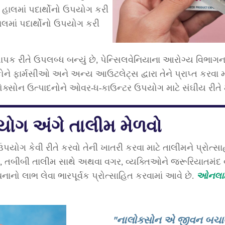
 હાલમાં પદાર્થોનો ઉપયોગ કરી
ાલમાં પદાર્થોનો ઉપયોગ કરી
વ્યાપક રીતે ઉપલબ્ધ બન્યું છે, પેન્સિલવેનિયાના આરોગ્ય વિભાગ
ે ફાર્મસીઓ અને અન્ય આઉટલેટ્સ દ્વારા તેને પ્રાપ્ત કરવા માટ
ાલોક્સોન ઉત્પાદનોને ઓવર-ધ-કાઉન્ટર ઉપયોગ માટે સંઘીય રીતે
ોગ અંગે તાલીમ મેળવો
ઉપયોગ કેવી રીતે કરવો તેની ખાતરી કરવા માટે તાલીમને પ્રોત્
છે, તબીબી તાલીમ સાથે અથવા વગર, વ્યક્તિઓને જરૂરિયાતમંદ વ્
નાનો લાભ લેવા ભારપૂર્વક પ્રોત્સાહિત કરવામાં આવે છે.
ઓનલાઈન
"નાલોક્સોન એ જીવન બચાવ