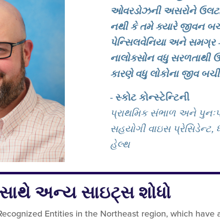
ઓવરડોઝની અસરોને ઉલટાવી 
નથી કે તમે ક્યારે જીવન બચા
પેન્સિલવેનિયા અને સમગ્ર કો
નાલોક્સોન વધુ સરળતાથી ઉપલ
કારણે વધુ લોકોના જીવ બચી ર
-
સ્કોટ કોન્સ્ટેન્ટિની
પ્રાથમિક સંભાળ અને પુનઃ
સહયોગી વાઇસ પ્રેસિડેન્ટ, ધ
હેલ્થ
 સાથે અન્ય સાઇટ્સ શોધો
 Recognized Entities in the Northeast region, which have 