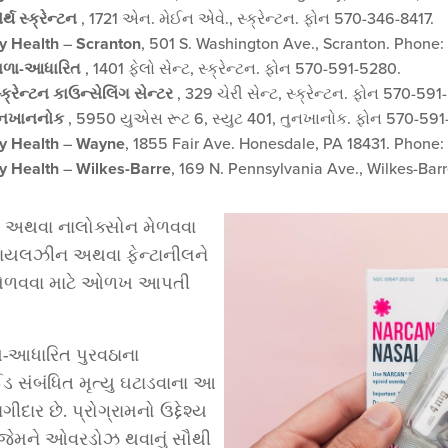
ર્થ સ્ક્રેન્ટન
, 1721 એન. મેઈન એવે., સ્ક્રેન્ટન. ફોન 570-346-8417.
ty Health
–
Scranton
, 501 S. Washington Ave., Scranton. Phone
ાળા-આધારિત
, 1401 ફેલો સેન્ટ, સ્ક્રેન્ટન. ફોન 570-591-5280.
્ક્રેન્ટન કાઉન્સેલિંગ સેન્ટર
, 329 ચેરી સેન્ટ, સ્ક્રેન્ટન. ફોન 570-59
ુનખાનનોક
, 5950 યુએસ રૂટ 6, સ્યુટ 401, તુનખાનોક. ફોન 570-591
ty Health
–
Wayne
, 1855 Fair Ave. Honesdale, PA 18431. Phone
ty Health
–
Wilkes-Barre
, 169 N. Pennsylvania Ave., Wilkes-Bar
નથી અથવા નાલોક્સોન મેળવવા
 (ઝાયલઝીન અથવા ફેન્ટાનીલને
ય મેળવવા માટે ઓળખ આપતી
ય-આધારિત પુરવઠાના
 સંબંધિત મૃત્યુ ઘટાડવાના આ
ીદાર છે. પ્રોગ્રામનો ઉદ્દેશ્ય
 જેમને ઓવરડોઝ થવાનું સૌથી