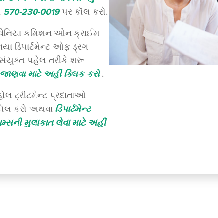
ા
570-230-0019
પર કૉલ કરો.
િલવેનિયા કમિશન ઓન ક્રાઈમ
િયા ડિપાર્ટમેન્ટ ઓફ ડ્રગ
સંયુક્ત પહેલ તરીકે શરૂ
 જાણવા માટે અહીં ક્લિક કરો
.
ોલ ટ્રીટમેન્ટ પ્રદાતાઓ
 કૉલ કરો અથવા
ડિપાર્ટમેન્ટ
્સની મુલાકાત લેવા માટે અહીં