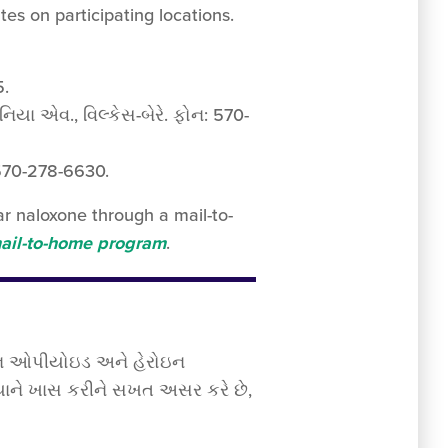
es on participating locations.
5.
નિયા એવ., વિલ્કેસ-બેરે. ફોન: 570-
: 570-278-6630.
ar naloxone through a mail-to-
mail-to-home program
.
પ્શન ઓપીયોઇડ અને હેરોઇન
નિયાને ખાસ કરીને સખત અસર કરે છે,