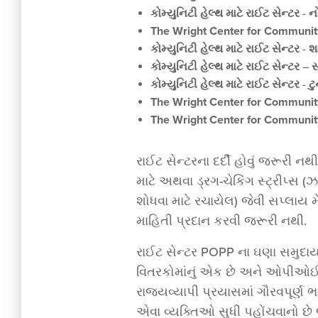
કોમ્યુનિટી હેલ્થ માટે રાઈટ સેન્ટર
-
નો
The Wright Center for Communi
કોમ્યુનિટી હેલ્થ માટે રાઈટ સેન્ટર
-
શ
કોમ્યુનિટી હેલ્થ માટે રાઈટ સેન્ટર
–
સ
કોમ્યુનિટી હેલ્થ માટે રાઈટ સેન્ટર
-
ટ
The Wright Center for Communi
The Wright Center for Communi
રાઈટ સેન્ટરના દર્દી હોવું જરૂરી 
માટે અથવા ડ્રગ-ચેકિંગ સ્ટ્રીપ્સ
શોધવા માટે રચાયેલ) જેવી સપ્લા
માહિતી પ્રદાન કરવી જરૂરી નથી.
રાઈટ સેન્ટર POPP ના ઘણા સમુદા
વિતરકોમાંનું એક છે અને ઓપીઓઈડ
રાજ્યવ્યાપી પ્રયાસમાં ગૌરવપૂર્ણ ભાગ
એવા વ્યક્તિઓ સુધી પહોંચવાનો છે