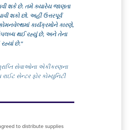
શકે છે. તમે ક્યારેય જાણતા
વી શકો છો. અહીં ઉત્તરપૂર્વ
મનવેલ્થમાં કાર્યક્રમોને કારણે,
બ્ધ થઈ રહ્યું છે, અને તેના
હ્યાં છે.”
પ્રાપ્તિ સેવાઓના એકીકરણના
 રાઈટ સેન્ટર ફોર કોમ્યુનિટી
agreed to distribute supplies