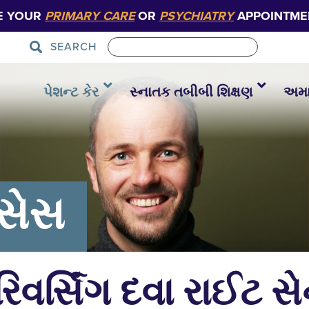
E YOUR
PRIMARY CARE
OR
PSYCHIATRY
APPOINTME
SEARCH
પેશન્ટ કેર
સ્નાતક તબીબી શિક્ષણ
અમાર
્સેસ
ર્સિંગ દવા રાઈટ સે