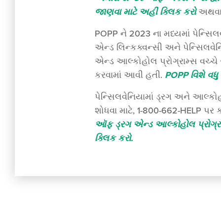
જાણવા માટે અહીં ક્લિક કરો
અથવ
POPP ને 2023 ના મધ્યમાં પેન્સ
એન્ડ લિન્કક્વન્સી અને પેન્સિલવેન
એન્ડ આલ્કોહોલ પ્રોગ્રામ્સ વચ્ચે 
કરવામાં આવી હતી.
POPP વિશે વધુ
પેન્સિલવેનિયામાં ડ્રગ અને આલ્કોહ
શોધવા માટે, 1-800-662-HELP પર
ઑફ ડ્રગ એન્ડ આલ્કોહોલ પ્રોગ્રામ
ક્લિક કરો.