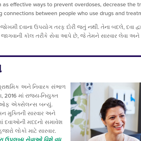
 as effective ways to prevent overdoses, decrease the tr
ing connections between people who use drugs and treat
કે જોખમી દવાના ઉપયોગ તરફ દોરી જતું નથી. તેના બદલે, દવા દ્વ
જાગવાની કૉલ તરીકે સેવા આપે છે, જે તેમને સારવાર લેવા અને પ
ઓ
, પ્રાથમિક અને નિવારક સંભાળ
ા, 2016 માં રાજ્ય-નિયુક્ત
ફ એક્સેલન્સ બન્યું.
યસન મુક્તિની સારવાર અને
 જેમાં દવાઓની મદદનો સમાવેશ
ં હજારો લોકો માટે સારવાર.
રા ઉપલબ્ધ સેવાઓ વિશે વધુ