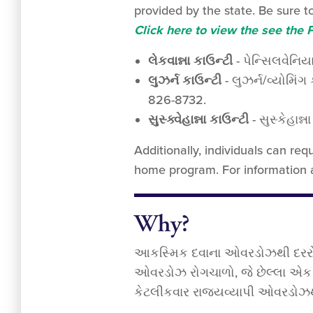
provided by the state. Be sure t
Click here to view the see th
લેકવાન્ના કાઉન્ટી
- પેન્સિલવેનિય
લુઝર્ન કાઉન્ટી
- લુઝર્ન/વ્યોમિં
826-8732.
સુસ્ક્વેહાન્ના કાઉન્ટી
- સુસ્કેહાન
Additionally, individuals can re
home program. For information
Why?
આકસ્મિક દવાના ઓવરડોઝથી દરરોજ સ
ઓવરડોઝ રોગચાળો, જે છેલ્લા એક દા
કેટલીકવાર રાજ્યવ્યાપી ઓવરડોઝથી મ