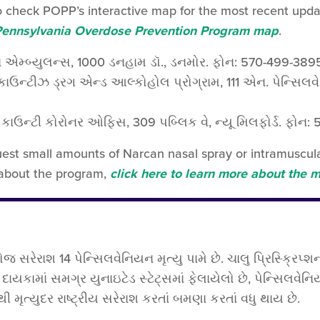
o check POPP’s interactive map for the most recent updat
e Pennsylvania Overdose Prevention Program map
.
ા એમ્બ્યુલન્સ, 1000 ડનહામ ડૉ., ડનમોર. ફોન: 570-499-389
ગ કાઉન્ટીઝ ડ્રગ એન્ડ આલ્કોહોલ પ્રોગ્રામ, 111 એન. પેન્સિલવે
્ના કાઉન્ટી કોરોનર ઓફિસ, 309 પબ્લિક વે, ન્યૂ મિલફોર્ડ. ફોન
quest small amounts of Narcan nasal spray or intramuscul
 about the program,
click here to learn more about the 
રેરાશ 14 પેન્સિલવેનિયન મૃત્યુ પામે છે. ચાલુ પ્રિસ્ક્રિ
યકામાં સમગ્ર યુનાઇટેડ સ્ટેટ્સમાં ફેલાયેલો છે, પેન્સિલવે
ૃત્યુદર રાષ્ટ્રીય સરેરાશ કરતાં બમણા કરતાં વધુ થાય છે.