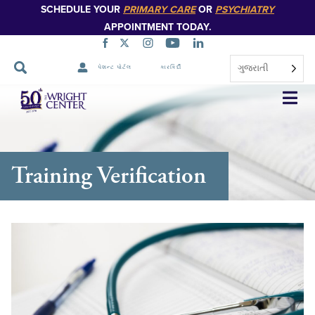
SCHEDULE YOUR
PRIMARY CARE
OR
PSYCHIATRY
APPOINTMENT TODAY.
ગુજરાતી
પેશન્ટ પોર્ટલ
કારકિર્દી
નેવિગેશન
છોડો
Training Verification