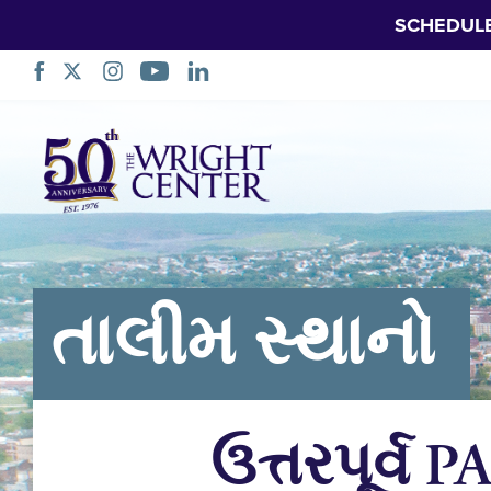
SCHEDUL
નેવિગેશન
છોડો
તાલીમ સ્થાનો
ઉત્તરપૂર્વ 