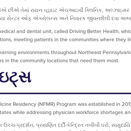
કરીએ છીએ તેમાં રાયન વ્હાઇટ એચઆઇવી ક્લિનિક, અલ્ઝાઇમર
નિયા સેન્ટર ઓફ એક્સેલન્સ અને નિવારક જીવનશૈલી દવા અભ્
edical and dental unit, called Driving Better Health, wh
tions, meeting patients in the communities where they liv
learning environments throughout Northeast Pennsylvania 
ers in the community locations that need them most.
ાઇટ્સ
cine Residency (NFMR) Program was established in 2013.
States while addressing physician workforce shortages an
ચ્ચ-પ્રદર્શન, પ્રમાણિત દર્દી-કેન્દ્રિત તબીબી ઘરો, સામુદાયિ