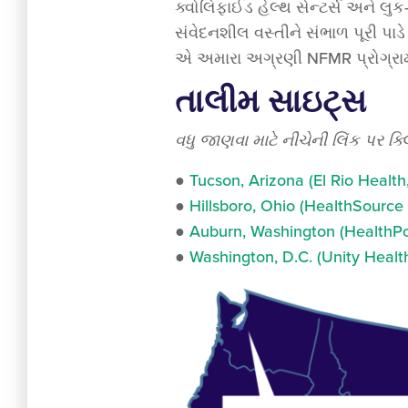
ક્વોલિફાઈડ હેલ્થ સેન્ટર્સ અને 
સંવેદનશીલ વસ્તીને સંભાળ પૂરી પા
એ અમારા અગ્રણી NFMR પ્રોગ્રામને 
તાલીમ સાઇટ્સ
વધુ જાણવા માટે નીચેની લિંક પર ક્
●
Tucson, Arizona (El Rio Health,
●
Hillsboro, Ohio (HealthSource o
●
Auburn, Washington (HealthPo
●
Washington, D.C. (Unity Healt