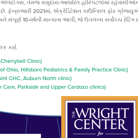
લુક-એલાઈક્સ, તેમજ સમુદાય-આધારિત હોસ્પિટલોમાં રહેવાસીઓન
ડે છે. ફેબ્રુઆરી 2021માં, એક્રેડિટેશન કાઉન્સિલ ફોર ગ્રે
સંપૂર્ણ 10-વર્ષની માન્યતા આપી, જે ઉપલબ્ધ સર્વોચ્ચ રેટિંગ છ
લિક કરો.
Cherrybell Clinic)
f Ohio, Hillsboro Pediatrics & Family Practice Clinic)
int CHC, Auburn North clinic)
h Care, Parkside and Upper Cardozo clinics)