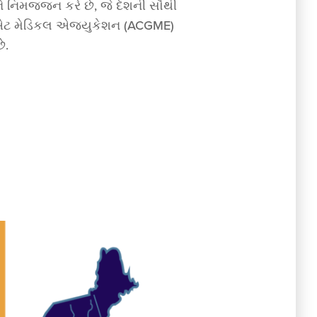
ે નિમજ્જન કરે છે, જે દેશની સૌથી
જ્યુએટ મેડિકલ એજ્યુકેશન (ACGME)
ે.