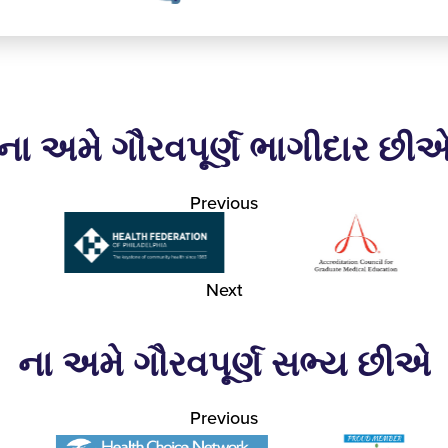
ના અમે ગૌરવપૂર્ણ ભાગીદાર છી
Previous
Next
ના અમે ગૌરવપૂર્ણ સભ્ય છીએ
Previous