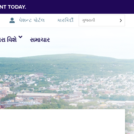
NT TODAY.
પેશન્ટ પોર્ટલ
કારકિર્દી
ગુજરાતી
ા વિશે
સમાચાર