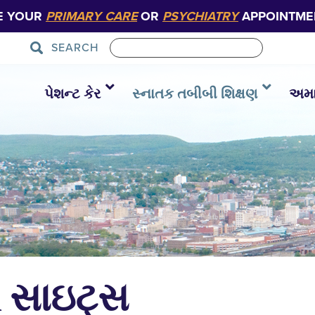
E YOUR
PRIMARY CARE
OR
PSYCHIATRY
APPOINTME
SEARCH
પેશન્ટ કેર
સ્નાતક તબીબી શિક્ષણ
અમાર
PA સાઇટ્સ