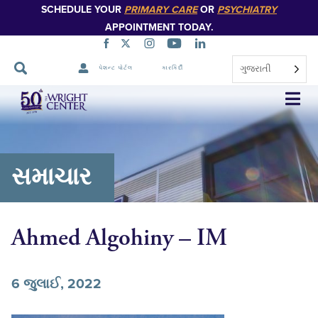
SCHEDULE YOUR
PRIMARY CARE
OR
PSYCHIATRY
APPOINTMENT TODAY.
ગુજરાતી
પેશન્ટ પોર્ટલ
કારકિર્દી
નેવિગેશન
છોડો
સમાચાર
Ahmed Algohiny – IM
6 જુલાઈ, 2022