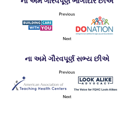
ના અમે ગૌરવપૂર્ણ ભાગીદાર છીએ
Previous
Next
ના અમે ગૌરવપૂર્ણ સભ્ય છીએ
Previous
Next