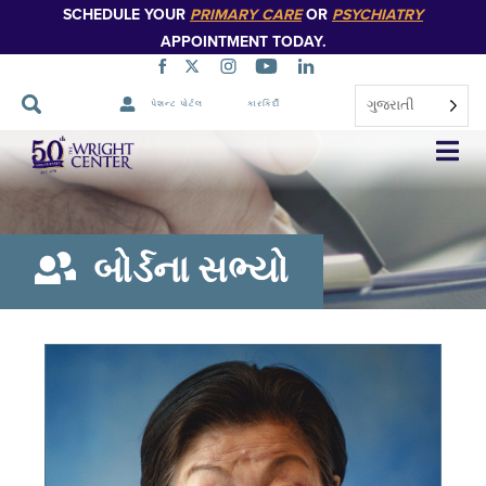
SCHEDULE YOUR
PRIMARY CARE
OR
PSYCHIATRY
APPOINTMENT TODAY.
ગુજરાતી
પેશન્ટ પોર્ટલ
કારકિર્દી
નેવિગેશન
છોડો
બોર્ડના સભ્યો