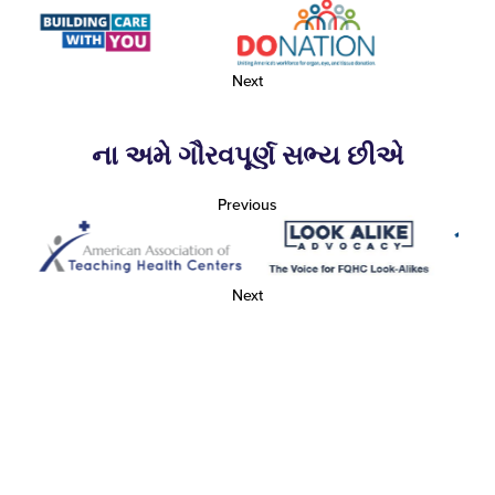
Next
ના અમે ગૌરવપૂર્ણ સભ્ય છીએ
Previous
Next