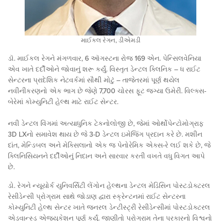
માઈકલ રેગન, ડીએમડી
ડૉ. માઈકલ રેગને મંગળવાર, 6 ઑગસ્ટના રોજ 169 એન. પેન્સિલવેનિયા
એવ ખાતે દર્દીઓને જોવાનું શરૂ કર્યું. વિસ્તૃત ડેન્ટલ ક્લિનિક – ધ રાઈટ
સેન્ટરના પ્રાદેશિક નેટવર્કમાં સૌથી મોટું – તાજેતરમાં પૂર્ણ થયેલ
નવીનીકરણનો એક ભાગ છે જેણે 7,700 ચોરસ ફૂટ જગ્યા ઉમેરી. વિલ્ક્સ-
બેરેમાં કોમ્યુનિટી હેલ્થ માટે રાઈટ સેન્ટર.
નવી ડેન્ટલ વિંગમાં અત્યાધુનિક ટેકનોલોજી છે, જેમાં ઓર્થોપેન્ટોમોગ્રાફ
3D LXનો સમાવેશ થાય છે જે 3-D ડેન્ટલ ઇમેજિંગ પ્રદાન કરે છે. મશીન
દાંત, મેન્ડિબલ અને મેક્સિલાનો એક જ પેનોરેમિક એક્સ-રે લઈ શકે છે, જે
ક્લિનિસિયનને દર્દીઓનું નિદાન અને સારવાર કરતી વખતે વધુ વિગત આપે
છે.
ડો. રેગને ન્યૂયોર્ક યુનિવર્સિટી લેંગોન હેલ્થના ડેન્ટલ મેડિસિન પોસ્ટડોક્ટરલ
રેસીડેન્સી પ્રોગ્રામ સાથે જોડાણ દ્વારા સ્ક્રેન્ટનમાં રાઈટ સેન્ટરના
કોમ્યુનિટી હેલ્થ સેન્ટર ખાતે જનરલ ડેન્ટીસ્ટ્રી રેસીડેન્સીમાં પોસ્ટડોક્ટરલ
એડવાન્સ્ડ એજ્યુકેશન પૂર્ણ કર્યું. જાણીતો પ્રોગ્રામ તેના પ્રકારનો વિશ્વનો