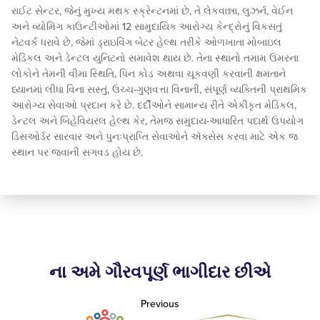
રાઈટ સેન્ટર, જેનું મુખ્ય મથક સ્ક્રેન્ટનમાં છે, તે લેકવાન્ના, લુઝર્ન, વેઈન
અને વ્યોમિંગ કાઉન્ટીઓમાં 12 સામુદાયિક આરોગ્ય કેન્દ્રોનું વિકસતું
નેટવર્ક ધરાવે છે, જેમાં ડ્રાઇવિંગ બેટર હેલ્થ તરીકે ઓળખાતા મોબાઇલ
મેડિકલ અને ડેન્ટલ યુનિટનો સમાવેશ થાય છે. તેના સ્થાનો તમામ ઉંમરના
લોકોને તેમની વીમા સ્થિતિ, પિન કોડ અથવા ચૂકવણી કરવાની ક્ષમતાને
ધ્યાનમાં લીધા વિના સસ્તું, ઉચ્ચ-ગુણવત્તા વિનાની, સંપૂર્ણ વ્યક્તિની પ્રાથમિક
આરોગ્ય સેવાઓ પ્રદાન કરે છે. દર્દીઓને સામાન્ય રીતે એકીકૃત મેડિકલ,
ડેન્ટલ અને બિહેવિયરલ હેલ્થ કેર, તેમજ સમુદાય-આધારિત પદાર્થ ઉપયોગ
ડિસઓર્ડર સારવાર અને પુનઃપ્રાપ્તિ સેવાઓને ઍક્સેસ કરવા માટે એક જ
સ્થાન પર જવાની સગવડ હોય છે.
ના અમે ગૌરવપૂર્ણ ભાગીદાર છીએ
Previous