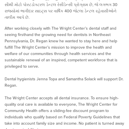
સૌથી મોટો પોસ્ટડોક્ટરલ ડેન્ટલ રેસીડેન્સી પ્રોગ્રામ છે, જે લગભગ 30
રાજ્યોમાં ભાગીદાર સાઇટ્સ પર વાર્ષિક 400 જેટલા ડેન્ટલ રહેવાસીઓને
તાલીમ આપે છે.
After working closely with The Wright Center’s dental staff and
seeing firsthand the growing need for dentists in Northeast
Pennsylvania, Dr. Regan knew he wanted to stay here and help
fulfill The Wright Center’s mission to improve the health and
welfare of our communities through health services and the
sustainable renewal of an inspired, competent workforce that is
privileged to serve.
Dental hygienists Jenna Topa and Samantha Solack will support Dr.
Regan.
The Wright Center accepts all dental insurance. To ensure high-
quality oral care is available to everyone, The Wright Center for
Community Health offers a sliding-fee discount program to
individuals who qualify based on Federal Poverty Guidelines that
take into account family size and income. No patient is turned away