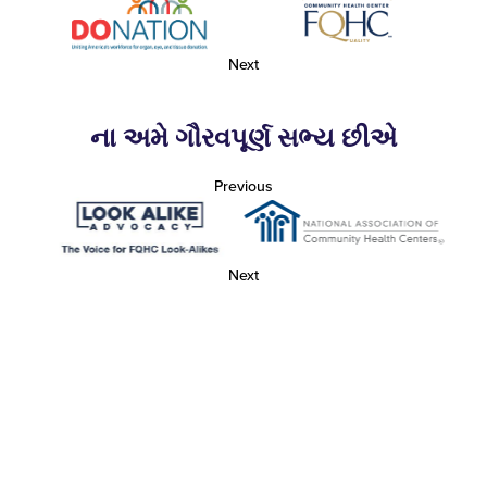
Next
ના અમે ગૌરવપૂર્ણ સભ્ય છીએ
Previous
Next