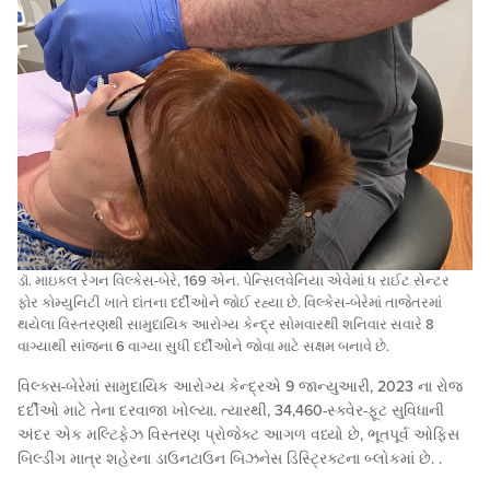
ડૉ. માઇકલ રેગન વિલ્કેસ-બેરે, 169 એન. પેન્સિલવેનિયા એવેમાં ધ રાઈટ સેન્ટર
ફોર કોમ્યુનિટી ખાતે દાંતના દર્દીઓને જોઈ રહ્યા છે. વિલ્કેસ-બેરેમાં તાજેતરમાં
થયેલા વિસ્તરણથી સામુદાયિક આરોગ્ય કેન્દ્ર સોમવારથી શનિવાર સવારે 8
વાગ્યાથી સાંજના 6 વાગ્યા સુધી દર્દીઓને જોવા માટે સક્ષમ બનાવે છે.
વિલ્ક્સ-બેરેમાં સામુદાયિક આરોગ્ય કેન્દ્રએ 9 જાન્યુઆરી, 2023 ના રોજ
દર્દીઓ માટે તેના દરવાજા ખોલ્યા. ત્યારથી, 34,460-સ્ક્વેર-ફૂટ સુવિધાની
અંદર એક મલ્ટિફેઝ વિસ્તરણ પ્રોજેક્ટ આગળ વધ્યો છે, ભૂતપૂર્વ ઓફિસ
બિલ્ડીંગ માત્ર શહેરના ડાઉનટાઉન બિઝનેસ ડિસ્ટ્રિક્ટના બ્લોકમાં છે. .