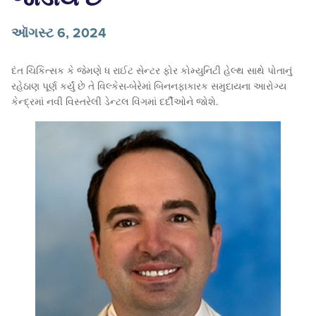
ઑગસ્ટ 6, 2024
દંત ચિકિત્સક કે જેમણે ધ રાઈટ સેન્ટર ફોર કોમ્યુનિટી હેલ્થ સાથે પોતાનું
રહેઠાણ પૂર્ણ કર્યું છે તે વિલ્કેસ-બેરેમાં બિનનફાકારક સમુદાયના આરોગ્ય
કેન્દ્રમાં નવી વિસ્તરેલી ડેન્ટલ વિંગમાં દર્દીઓને જોશે.