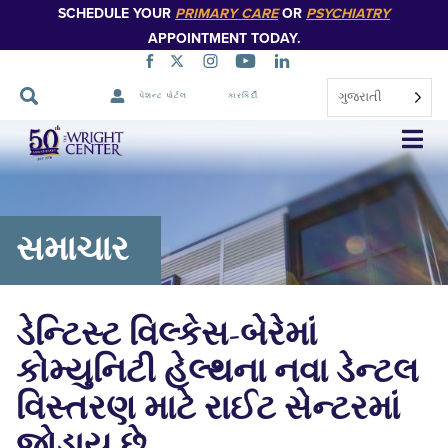
SCHEDULE YOUR
PRIMARY CARE
OR
PSYCHIATRY
APPOINTMENT TODAY.
ગુજરાતી
પેશન્ટ પોર્ટલ
કારકિર્દી
નેવિગેશન
છોડો
સમાચાર
ડેન્ટિસ્ટ વિલ્કેસ-બેરેમાં
કોમ્યુનિટી હેલ્થના નવા ડેન્ટલ
વિસ્તરણ માટે રાઈટ સેન્ટરમાં
જોડાય છે