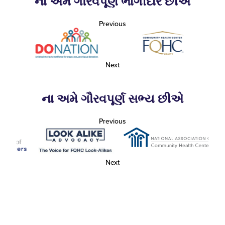
ના અમે ગૌરવપૂર્ણ ભાગીદાર છીએ
Previous
Next
ના અમે ગૌરવપૂર્ણ સભ્ય છીએ
Previous
Next