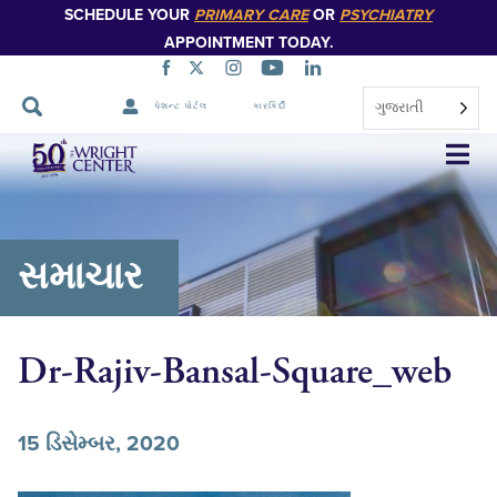
SCHEDULE YOUR
PRIMARY CARE
OR
PSYCHIATRY
APPOINTMENT TODAY.
ગુજરાતી
પેશન્ટ પોર્ટલ
કારકિર્દી
નેવિગેશન
છોડો
સમાચાર
Dr-Rajiv-Bansal-Square_web
15 ડિસેમ્બર, 2020