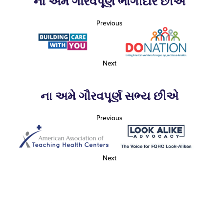
ના અમે ગૌરવપૂર્ણ ભાગીદાર છીએ
Previous
Next
ના અમે ગૌરવપૂર્ણ સભ્ય છીએ
Previous
Next