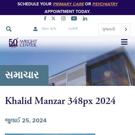
SCHEDULE YOUR
PRIMARY CARE
OR
PSYCHIATRY
APPOINTMENT TODAY.
ગુજરાતી
પેશન્ટ પોર્ટલ
કારકિર્દી
નેવિગેશન
છોડો
સમાચાર
Khalid Manzar 348px 2024
જુલાઈ 25, 2024