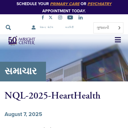
SCHEDULE YOUR
PRIMARY CARE
OR
PSYCHIATRY
APPOINTMENT TODAY.
ગુજરાતી
પેશન્ટ પોર્ટલ
કારકિર્દી
નેવિગેશન
છોડો
સમાચાર
NQL-2025-HeartHealth
August 7, 2025