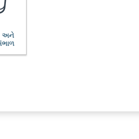
ક અને
સંભાળ