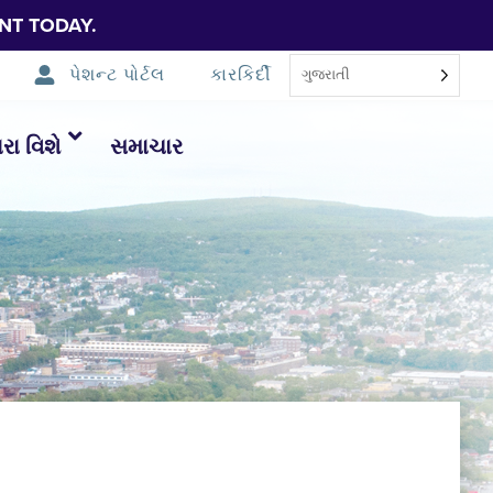
NT TODAY.
પેશન્ટ પોર્ટલ
કારકિર્દી
ગુજરાતી
ા વિશે
સમાચાર