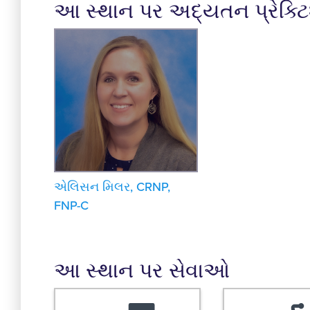
આ સ્થાન પર અદ્યતન પ્રેક્ટ
એલિસન મિલર, CRNP,
FNP-C
આ સ્થાન પર સેવાઓ