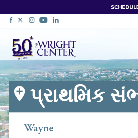
SCHEDUL
નેવિગેશન
છોડો
પ્રાથમિક સ
Wayne