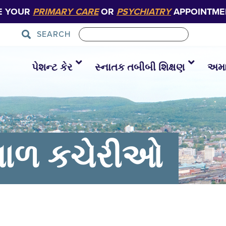
E YOUR
PRIMARY CARE
OR
PSYCHIATRY
APPOINTME
SEARCH
પેશન્ટ કેર
સ્નાતક તબીબી શિક્ષણ
અમાર
ંભાળ કચેરીઓ