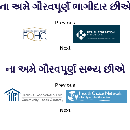
ના અમે ગૌરવપૂર્ણ ભાગીદાર છી
Previous
Next
ના અમે ગૌરવપૂર્ણ સભ્ય છીએ
Previous
Next