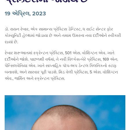
19 એપ્રિલ, 2023
ડૉ. રાયન રેબાર, એક સામાન્ય પ્રેક્ટિસ ડેન્ટિસ્ટ, ધ રાઈટ સેન્ટર ફોર
કોમ્યુનિટી હેલ્થમાં જોડાયા છે અને તમામ ઉંમરના નવા દર્દીઓને સ્વીકારી
રહ્યાં છે.
રેબાર શરૂઆતમાં સ્ક્રેન્ટન પ્રેક્ટિસ, 501 એસ. વોશિંગ્ટન એવ. ખાતે
દર્દીઓને જોશે. પાછળથી વર્ષમાં, તે નવી વિલ્કેસ-બેરે પ્રેક્ટિસ, 169 એન.
પેન્સિલવેનિયા એવ. ખાતે સાપ્તાહિક પૉપ-અપ ડેન્ટલ ક્લિનિકનો સ્ટાફ
બનાવશે, અને સારવાર પૂરી પાડશે. મિડ વેલી પ્રેક્ટિસ, 5 એસ. વોશિંગ્ટન
એવ., જર્મિન અને સ્ક્રેન્ટન પ્રેક્ટિસ.