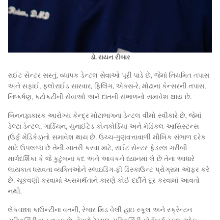
ડો. રાયન રીબાર
રાઈટ સેન્ટર સસ્તું, વ્યાપક ડેન્ટલ સેવાઓ પૂરી પાડે છે, જેમાં નિયમિત તપાસ
અને સફાઈ, ફ્લોરાઈડ સારવાર, ફિલિંગ, એક્સ-રે, મોઢાના કેન્સરની તપાસ,
નિષ્કર્ષણ, કટોકટીની સેવાઓ અને દાંતની સંભાળનો સમાવેશ થાય છે.
બિનનફાકારક આરોગ્ય કેન્દ્ર મોટાભાગના ડેન્ટલ વીમો સ્વીકારે છે, જેમાં
ડેલ્ટા ડેન્ટલ, ગાર્ડિયન, યુનાઈટેડ કોનકોર્ડિયા અને મેડિકલ આસિસ્ટન્સ
(ઉર્ફ મેડિકેડ)નો સમાવેશ થાય છે. ઉચ્ચ-ગુણવત્તાવાળી મૌખિક સંભાળ દરેક
માટે ઉપલબ્ધ છે તેની ખાતરી કરવા માટે, રાઈટ સેન્ટર ફેડરલ ગરીબી
માર્ગદર્શિકા કે જે કુટુંબના કદ અને આવકને ધ્યાનમાં લે છે તેના આધારે
લાયકાત ધરાવતા વ્યક્તિઓને સ્લાઇડિંગ-ફી ડિસ્કાઉન્ટ પ્રોગ્રામ ઑફર કરે
છે. ચૂકવણી કરવામાં અસમર્થતાને કારણે કોઈ દર્દીને દૂર કરવામાં આવતો
નથી.
લેકવાન્ના કાઉન્ટીના વતની, રેબાર મિડ વેલી હાઇ સ્કૂલ અને સ્ક્રેન્ટન