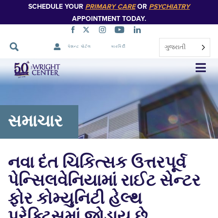
SCHEDULE YOUR
PRIMARY CARE
OR
PSYCHIATRY
APPOINTMENT TODAY.
ગુજરાતી
પેશન્ટ પોર્ટલ
કારકિર્દી
નેવિગેશન
છોડો
સમાચાર
નવા દંત ચિકિત્સક ઉત્તરપૂર્વ
પેન્સિલવેનિયામાં રાઈટ સેન્ટર
ફોર કોમ્યુનિટી હેલ્થ
પ્રેક્ટિસમાં જોડાય છે