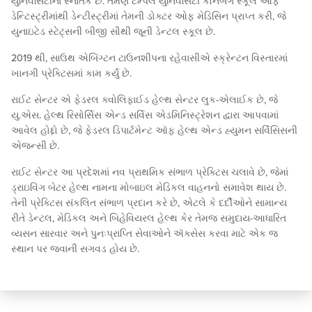
યુનિવર્સિટીના સ્નાતક છે. તેમણે ટેમ્પલ યુનિવર્સિટી કોર્નબર્ગ સ્કૂલ ઓફ
ડેન્ટિસ્ટ્રીમાંથી ડેન્ટીસ્ટ્રીમાં તેમની ડોક્ટર ઓફ મેડિસિન પ્રાપ્ત કરી, જે
યુનાઇટેડ સ્ટેટ્સની બીજી સૌથી જૂની ડેન્ટલ સ્કૂલ છે.
2019 થી, સાઉથ એબિંગ્ટન ટાઉનશીપના રહેવાસીએ સ્ક્રેન્ટન વિસ્તારમાં
ખાનગી પ્રેક્ટિસમાં કામ કર્યું છે.
રાઈટ સેન્ટર એ ફેડરલ ક્વોલિફાઈડ હેલ્થ સેન્ટર લુક-એલાઈક છે, જે
યુ.એસ. હેલ્થ રિસોર્સિસ એન્ડ સર્વિસ એડમિનિસ્ટ્રેશન દ્વારા આપવામાં
આવેલ હોદ્દો છે, જે ફેડરલ ડિપાર્ટમેન્ટ ઑફ હેલ્થ એન્ડ હ્યુમન સર્વિસિસની
એજન્સી છે.
રાઈટ સેન્ટર આ પ્રદેશમાં નવ પ્રાથમિક સંભાળ પ્રેક્ટિસ ચલાવે છે, જેમાં
ડ્રાઇવિંગ બેટર હેલ્થ નામના મોબાઇલ મેડિકલ વાહનનો સમાવેશ થાય છે.
તેની પ્રેક્ટિસ સંકલિત સંભાળ પ્રદાન કરે છે, એટલે કે દર્દીઓને સામાન્ય
રીતે ડેન્ટલ, મેડિકલ અને બિહેવિયરલ હેલ્થ કેર તેમજ સમુદાય-આધારિત
વ્યસન સારવાર અને પુનઃપ્રાપ્તિ સેવાઓને ઍક્સેસ કરવા માટે એક જ
સ્થાન પર જવાની સગવડ હોય છે.