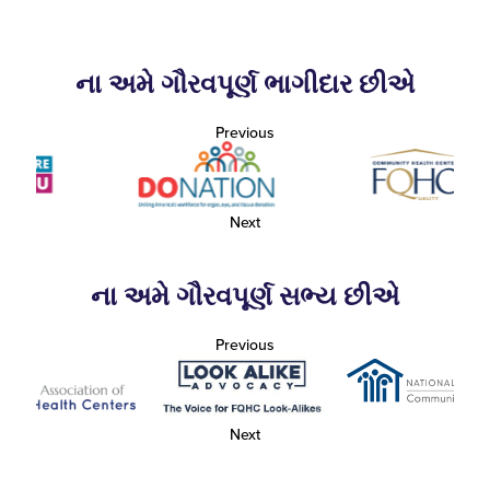
ના અમે ગૌરવપૂર્ણ ભાગીદાર છીએ
Previous
Next
ના અમે ગૌરવપૂર્ણ સભ્ય છીએ
Previous
Next