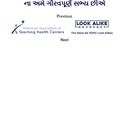
ના અમે ગૌરવપૂર્ણ સભ્ય છીએ
Previous
Next