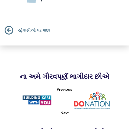
રહેવાસીઓ પર પાછા
ના અમે ગૌરવપૂર્ણ ભાગીદાર છીએ
Previous
Next