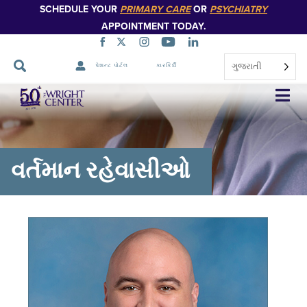
SCHEDULE YOUR
PRIMARY CARE
OR
PSYCHIATRY
APPOINTMENT TODAY.
ગુજરાતી
પેશન્ટ પોર્ટલ
કારકિર્દી
નેવિગેશન
છોડો
વર્તમાન રહેવાસીઓ