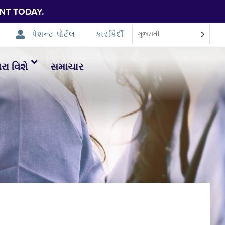
NT TODAY.
પેશન્ટ પોર્ટલ
કારકિર્દી
ગુજરાતી
ા વિશે
સમાચાર