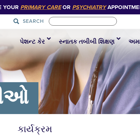
E YOUR
PRIMARY CARE
OR
PSYCHIATRY
APPOINTME
SEARCH
પેશન્ટ કેર
સ્નાતક તબીબી શિક્ષણ
અમાર
સીઓ
કાર્યક્રમ