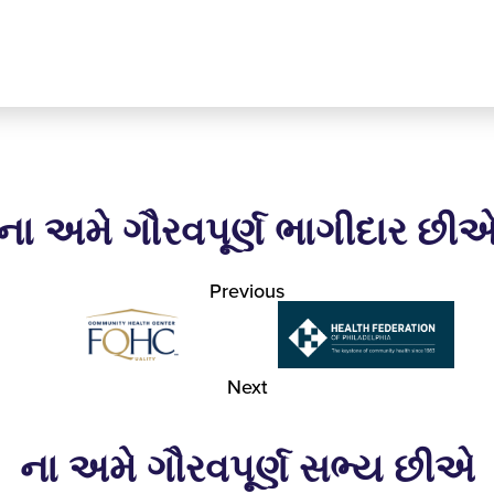
ના અમે ગૌરવપૂર્ણ ભાગીદાર છી
Previous
Next
ના અમે ગૌરવપૂર્ણ સભ્ય છીએ