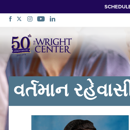
SCHEDUL
નેવિગેશન
છોડો
વર્તમાન રહેવા