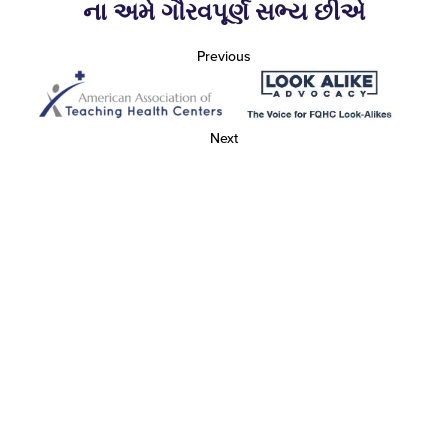
ના અમે ગૌરવપૂર્ણ સભ્ય છીએ
Previous
Next