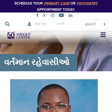
SCHEDULE YOUR
PRIMARY CARE
OR
PSYCHIATRY
APPOINTMENT TODAY.
ગુજરાતી
પેશન્ટ પોર્ટલ
કારકિર્દી
નેવિગેશન
છોડો
વર્તમાન રહેવાસીઓ