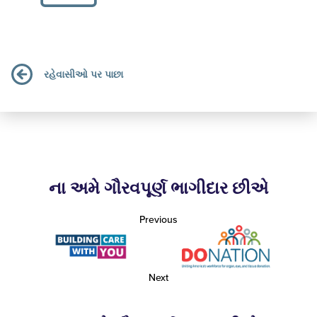
રહેવાસીઓ પર પાછા
ના અમે ગૌરવપૂર્ણ ભાગીદાર છીએ
Previous
Next