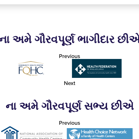
ના અમે ગૌરવપૂર્ણ ભાગીદાર છી
Previous
Next
ના અમે ગૌરવપૂર્ણ સભ્ય છીએ
Previous