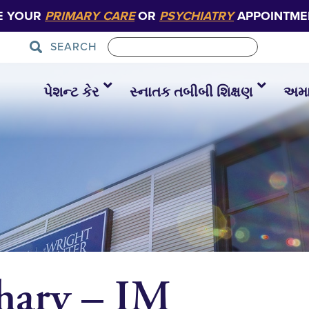
E YOUR
PRIMARY CARE
OR
PSYCHIATRY
APPOINTME
SEARCH
પેશન્ટ કેર
સ્નાતક તબીબી શિક્ષણ
અમાર
hary – IM