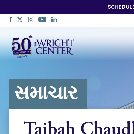
SCHEDUL
નેવિગેશન
છોડો
સમાચાર
Taibah Chaud