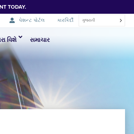
NT TODAY.
પેશન્ટ પોર્ટલ
કારકિર્દી
ગુજરાતી
ા વિશે
સમાચાર