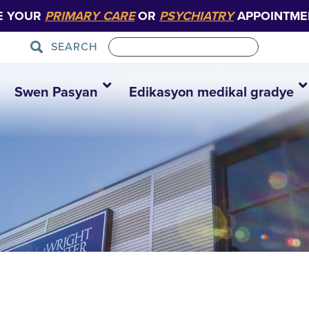
E YOUR
PRIMARY CARE
OR
PSYCHIATRY
APPOINTME
SEARCH
Swen Pasyan
Edikasyon medikal gradye