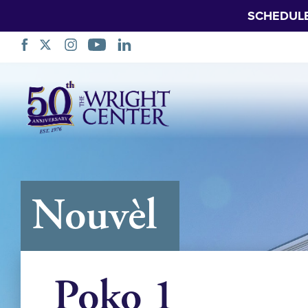
SCHEDUL
Sote
Navigasyon
Nouvèl
Poko 1