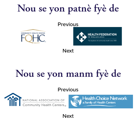
Nou se yon patnè fyè de
Previous
Next
Nou se yon manm fyè de
Previous
Next