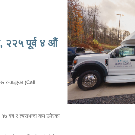
२२५ पूर्व ४ औं
रू रुचाइएका (Call
१७ वर्ष र त्यसभन्दा कम उमेरका