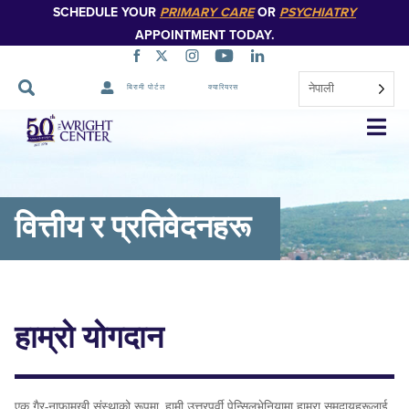
SCHEDULE YOUR
PRIMARY CARE
OR
PSYCHIATRY
APPOINTMENT TODAY.
नेपाली
बिरामी पोर्टल
क्यारियरस
नेभिगेसन
स्किप
गर्नुहोस्
वित्तीय र प्रतिवेदनहरू
हाम्रो योगदान
एक गैर-नाफामुखी संस्थाको रूपमा, हामी उत्तरपूर्वी पेन्सिलभेनियामा हाम्रा समुदायहरूलाई