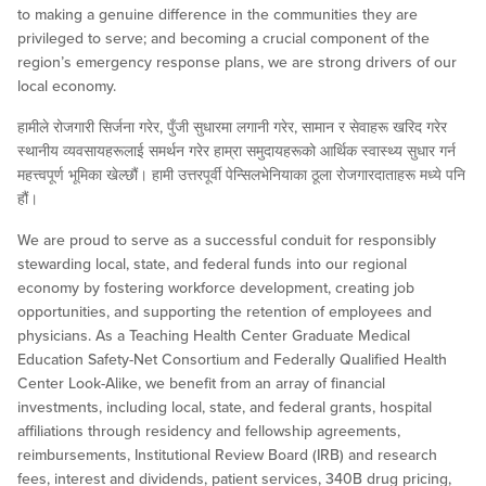
to making a genuine difference in the communities they are
privileged to serve; and becoming a crucial component of the
region’s emergency response plans, we are strong drivers of our
local economy.
हामीले रोजगारी सिर्जना गरेर, पुँजी सुधारमा लगानी गरेर, सामान र सेवाहरू खरिद गरेर
स्थानीय व्यवसायहरूलाई समर्थन गरेर हाम्रा समुदायहरूको आर्थिक स्वास्थ्य सुधार गर्न
महत्त्वपूर्ण भूमिका खेल्छौं। हामी उत्तरपूर्वी पेन्सिलभेनियाका ठूला रोजगारदाताहरू मध्ये पनि
हौं।
We are proud to serve as a successful conduit for responsibly
stewarding local, state, and federal funds into our regional
economy by fostering workforce development, creating job
opportunities, and supporting the retention of employees and
physicians. As a Teaching Health Center Graduate Medical
Education Safety-Net Consortium and Federally Qualified Health
Center Look-Alike, we benefit from an array of financial
investments, including local, state, and federal grants, hospital
affiliations through residency and fellowship agreements,
reimbursements, Institutional Review Board (IRB) and research
fees, interest and dividends, patient services, 340B drug pricing,