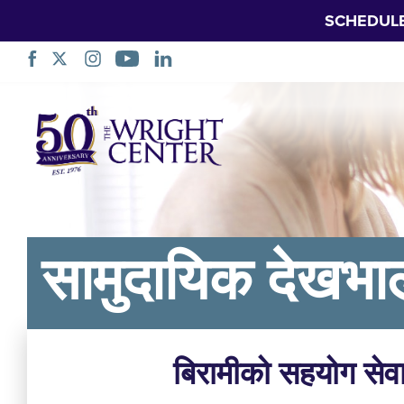
SCHEDUL
नेभिगेसन
स्किप
गर्नुहोस्
सामुदायिक देखभा
बिरामीको सहयोग सेव