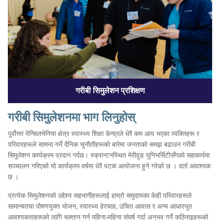
गरीबी सिमुलेशन प्रशिक्षण
गरीबी सिमुलेशनमा भाग लिनुहोस्
पूर्वोत्तर पेन्सिलभेनिया क्षेत्र स्वास्थ्य शिक्षा केन्द्रले धेरै कम आय भएका व्यक्तिहरू र
परिवारहरूले सामना गर्ने दैनिक चुनौतीहरूको बारेमा जनताको समझ बढाउन गरीबी
सिमुलेशन कार्यक्रम प्रदान गर्दछ। स्क्रान्टनस्थित मेरीवुड युनिभर्सिटीसँगको सहकार्यमा
सञ्चालन गरिएको यो कार्यक्रम वर्षमा धेरै पटक आयोजना हुने गरेको छ । दर्ता आवश्यक
छ ।
प्रत्येक सिमुलेशनको उद्देश्य सहभागीहरूलाई हाम्रो समुदायका केही परिवारहरूले
सामान्यतया पोषणयुक्त भोजन, स्वास्थ्य हेरचाह, उचित आवास र अन्य आधारभूत
आवश्यकताहरूको लागि भुक्तान गर्न महिना-महिना संघर्ष गर्दा अनुभव गर्ने कठिनाइहरूको