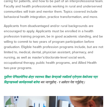
caring for patients, and how to be part of an interprofessional team.
Faculty and health professionals working in rural and underserved
communities will train and mentor them. Topics covered include
behavioral health integration, practice transformation, and more.
Applicants from disadvantaged and/or rural backgrounds are
encouraged to apply. Applicants must be enrolled in a health
profession training program, be in good academic standing, and be
willing to commit to two years of program participation before
graduation. Eligible health profession programs include, but are not
limited to, medical, dental, physician assistant, pharmacy, and
nursing, as well as master’s/doctorate-level social work,
occupational therapy, public health programs, and Allied Health
two-year programs.
पूर्वोत्तर पेन्सिलभेनिया क्षेत्र स्वास्थ्य शिक्षा केन्द्रको स्कॉलर्स प्रोग्राम वेबपेजमा गएर
विद्वानहरूको कार्यक्रमको बारेमा
थप जान्नुहोस् - र आवेदन पेश गर्नुहोस्।