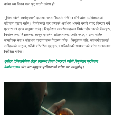
बारेमा थप सिक्न मद्दत पुर् याउने उद्देश्य हो।
भूमिका खेल्ने कार्यक्रमको क्रममा, सहभागीहरूले गरिबीमा बाँचिरहेका व्यक्तिहरूको
पहिचान ग्रहण गर्छन्। तिनीहरूले चार हप्ताको अवधिमा आफ्नो घरको बजेट विस्तार गर्ने
प्रयास को दबाव अनुभव गर्छन्। सिमुलेशन स्वयंसेवकहरूमा निर्भर गर्दछ जसले बैंकरहरू,
नियोक्ताहरू, शिक्षकहरू, कानून प्रवर्तन अधिकारीहरू, जमींदारहरू, र अन्य सहित
सामाजिक सेवा र संसाधन प्रदायकहरू चित्रण गर्दछ। सिमुलेशन पछि, सहभागीहरूलाई
उनीहरूको अनुभव, गरीबी वरिपरिका मुद्दाहरू, र परिवर्तनको सम्भावनाको बारेमा छलफलमा
निर्देशित गरिन्छ।
पूर्वोत्तर पेन्सिलभेनिया क्षेत्र स्वास्थ्य शिक्षा केन्द्रको गरीबी सिमुलेशन प्रशिक्षण
वेबपेजभ्रमण
गरेर यस बहुमूल्य प्रशिक्षणको बारेमा थप जान्नुहोस्।