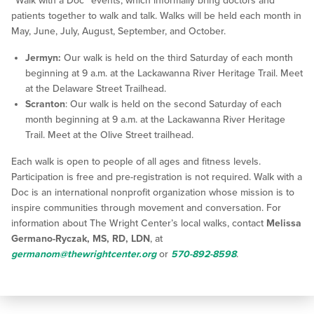
“Walk with a Doc” events, which informally bring doctors and
patients together to walk and talk. Walks will be held each month in
May, June, July, August, September, and October.
Jermyn:
Our walk is held on the third Saturday of each month
beginning at 9 a.m. at the Lackawanna River Heritage Trail. Meet
at the Delaware Street Trailhead.
Scranton
: Our walk is held on the second Saturday of each
month beginning at 9 a.m. at the Lackawanna River Heritage
Trail. Meet at the Olive Street trailhead.
Each walk is open to people of all ages and fitness levels.
Participation is free and pre-registration is not required. Walk with a
Doc is an international nonprofit organization whose mission is to
inspire communities through movement and conversation. For
information about The Wright Center’s local walks, contact
Melissa
Germano-Ryczak, MS, RD, LDN
, at
germanom@thewrightcenter.org
or
570-892-8598
.