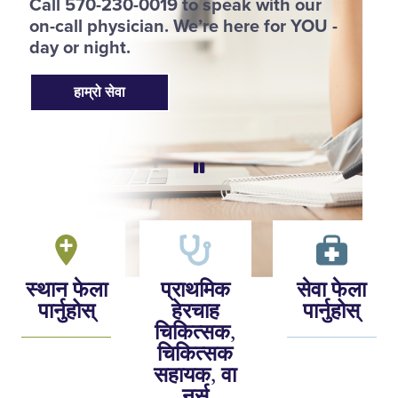
Call 570-230-0019 to speak with our
p
on-call physician. We’re here for YOU -
h
day or night.
हाम्रो सेवा
स्थान फेला
प्राथमिक
सेवा फेला
पार्नुहोस्
हेरचाह
पार्नुहोस्
चिकित्सक,
चिकित्सक
सहायक, वा
नर्स