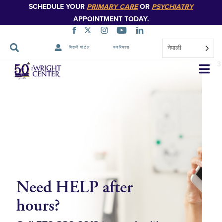
SCHEDULE YOUR
PRIMARY CARE
OR
PSYCHIATRY
APPOINTMENT TODAY.
1
नेपाली
बिरामी पोर्टल
क्यारियरस
2
नेभिगेसन
3
स्किप
गर्नुहोस्
Need HELP after
P
hours?
O