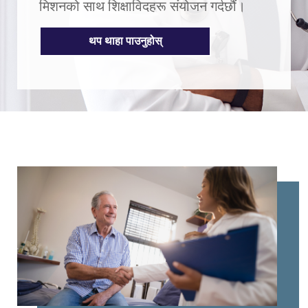
मिशनको साथ शिक्षाविदहरू संयोजन गर्दछौं।
थप थाहा पाउनुहोस्