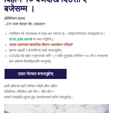
बजेसम्म ।
डोमिनिकन हाउस
- 271 उत्तर देवदार सेंट, हज़लटन
भ्याक्सिन को उपलब्धता मा वाक-अप स्वागत छ। अपोइन्टमेन्टहरू रुचाइएको छ (
570.230.0019
मा कल गर्नुहोस् )
मास्क आवश्यक/सामाजिक बिबरण अवलोकन गरिएको
कृपया आइडी र इन्स्योरेन्स कार्ड ल्याउनुहोस्
COVID-19 खोप र बूस्टरको लागि ५ र माथि हुनुपर्छ (गार्जियन १७ वर्ष र त्यसभन्दा
कम उमेरका बिरामीहरूसँग जानुपर्छ)
एउटा भेटघाट बनाउनुहोस्
हामी
सबैभन्दा बढी
स्वीकार
गर्दछौं
बीमा सहित
मेडिकेयर, मेडिकेड और चिप। बीमा छैन ?
हाम्रो स्लाइडिंग-शुल्क छूट कार्यक्रमको बारेमा सोध्नुहोस्।