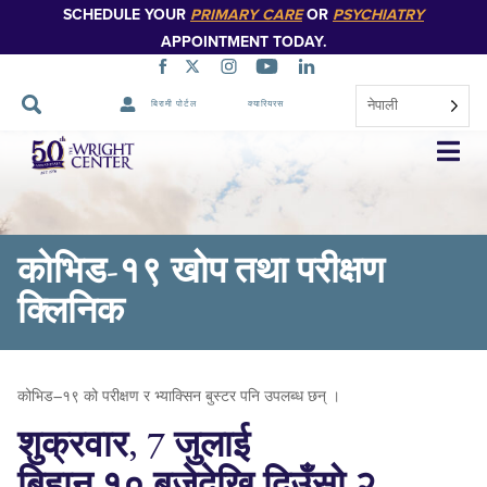
SCHEDULE YOUR
PRIMARY CARE
OR
PSYCHIATRY
APPOINTMENT TODAY.
नेपाली
बिरामी पोर्टल
क्यारियरस
नेभिगेसन
स्किप
गर्नुहोस्
कोभिड-१९ खोप तथा परीक्षण
क्लिनिक
कोभिड–१९ को परीक्षण र भ्याक्सिन बुस्टर पनि उपलब्ध छन् ।
शुक्रवार, 7 जुलाई
बिहान १० बजेदेखि दिउँसो २