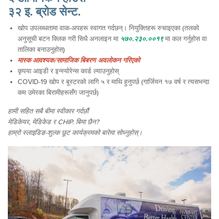
३२ इ. ब्रोड सेन्ट.
खोप उपलब्धतामा वाक-अपहरू स्वागत गर्दछन्। नियुक्तिहरू रुचाइएका (तलको
अनुसूची बटन क्लिक गरी सिधै अनलाइन मा
५७०.२३०.००१९
मा कल गर्नुहोस वा
तालिका बनाउनुहोस्)
मास्क आवश्यक/सामाजिक बिबरण अवलोकन गरिएको
कृपया आइडी र इन्स्योरेन्स कार्ड ल्याउनुहोस्
COVID-19 खोप र बूस्टरको लागि ५ र माथि हुनुपर्छ (गार्जियन १७ वर्ष र त्यसभन्दा
कम उमेरका बिरामीहरूसँग जानुपर्छ)
हामी सहित सबै बीमा स्वीकार गर्दछौं
मेडिकेयर, मेडिकेड र CHIP. बिमा छैन?
हाम्रो स्लाइडिङ-शुल्क छूट कार्यक्रमको बारेमा सोध्नुहोस्।