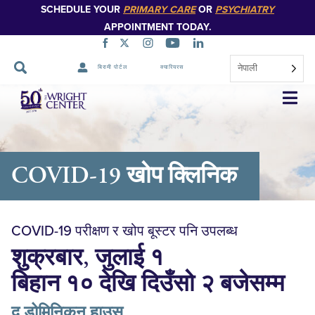
SCHEDULE YOUR
PRIMARY CARE
OR
PSYCHIATRY
APPOINTMENT TODAY.
नेपाली
बिरामी पोर्टल
क्यारियरस
नेभिगेसन
स्किप
गर्नुहोस्
COVID-19 खोप क्लिनिक
COVID-19 परीक्षण र खोप बूस्टर पनि उपलब्ध
शुक्रबार, जुलाई १
बिहान १० देखि दिउँसो २ बजेसम्म
द डोमिनिकन हाउस