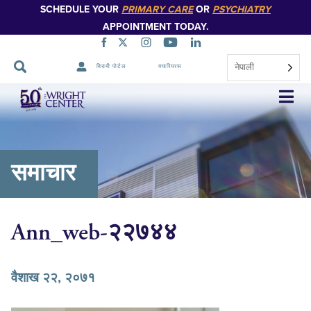
SCHEDULE YOUR
PRIMARY CARE
OR
PSYCHIATRY
APPOINTMENT TODAY.
नेपाली
बिरामी पोर्टल
क्यारियरस
नेभिगेसन
स्किप
गर्नुहोस्
समाचार
Ann_web-२२७४४
वैशाख २२, २०७१