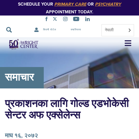
SCHEDULE YOUR
PRIMARY CARE
OR
PSYCHIATRY
APPOINTMENT TODAY.
नेपाली
बिरामी पोर्टल
क्यारियरस
नेभिगेसन
स्किप
गर्नुहोस्
समाचार
प्रकाशनका लागि गोल्ड एडभोकेसी
सेन्टर अफ एक्सेलेन्स
माघ १६, २०७२