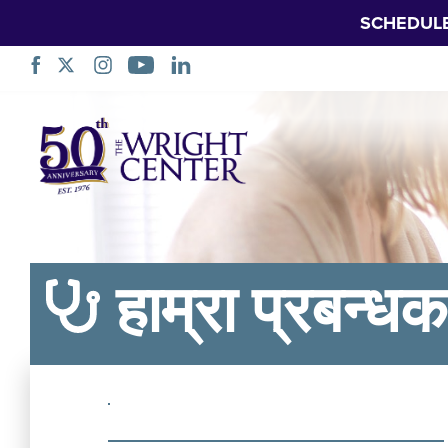
SCHEDUL
नेभिगेसन
स्किप
गर्नुहोस्
हाम्रा प्रबन्ध