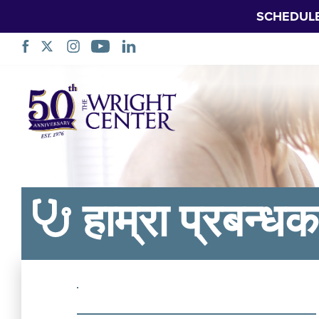
SCHEDUL
नेभिगेसन
स्किप
गर्नुहोस्
हाम्रा प्रबन्ध