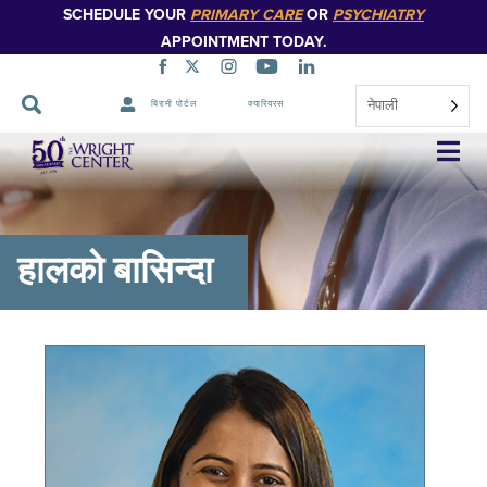
SCHEDULE YOUR
PRIMARY CARE
OR
PSYCHIATRY
APPOINTMENT TODAY.
नेपाली
बिरामी पोर्टल
क्यारियरस
नेभिगेसन
स्किप
गर्नुहोस्
हालको बासिन्दा