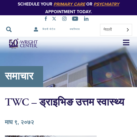
SCHEDULE YOUR
PRIMARY CARE
OR
PSYCHIATRY
APPOINTMENT TODAY.
नेपाली
बिरामी पोर्टल
क्यारियरस
नेभिगेसन
स्किप
गर्नुहोस्
समाचार
TWC – ड्राइभिङ उत्तम स्वास्थ्य
माघ ९, २०७२