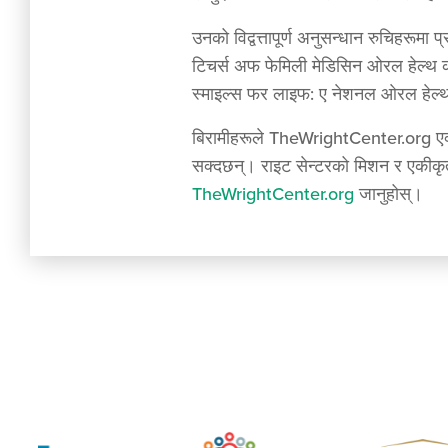
उनको विद्वत्तापूर्ण अनुसन्धान रुचिहरू
टिचर्स अफ फेमिली मेडिसिन ओरल हेल्थ कोल
स्माइल्स फर लाइफ: ए नेशनल ओरल हेल्थ
बिरामीहरूले TheWrightCenter.org एक्सप
सक्दछन्। राइट सेन्टरको मिशन र एकीकृत 
TheWrightCenter.org
जानुहोस्।