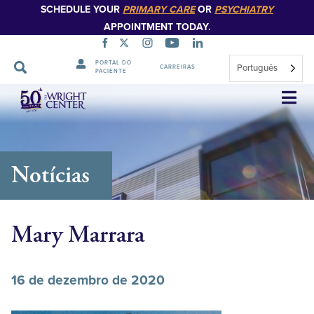
SCHEDULE YOUR
PRIMARY CARE
OR
PSYCHIATRY
APPOINTMENT TODAY.
PORTAL DO
Português
CARREIRAS
PACIENTE
Saltar
navegação
Notícias
Mary Marrara
16 de dezembro de 2020