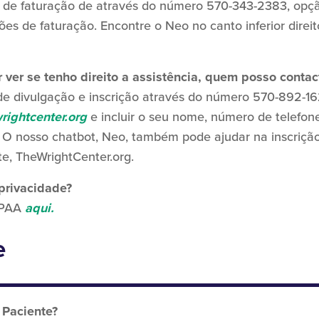
 de faturação de
através do número 570-343-2383, opçã
 de faturação. Encontre o Neo no canto inferior direit
 ver se tenho direito a assistência, quem posso contac
de divulgação e inscrição através do número 570-892-16
rightcenter.org
e incluir o seu nome, número de telefo
. O nosso chatbot, Neo, também pode ajudar na inscriçã
ite, TheWrightCenter.org.
privacidade?
HIPAA
aqui
.
e
 Paciente?