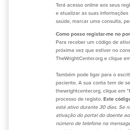
Terá acesso online aos seus reg
e atualizar as suas informaçõe
saúde, marcar uma consulta, ped
Como posso registar-me no por
Para receber um código de ativ
próxima vez que estiver no consu
TheWrightCenter.org e clique em
Também pode ligar para o escri
paciente. A sua conta tem de ser
thewrightcenter.org, clique em "
processo de registo.
Este códig
está ativo durante 30 dias. Se nã
ativação do portal do doente ao
número de telefone na mensagem 