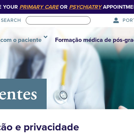
E YOUR
PRIMARY CARE
OR
PSYCHIATRY
APPOINTME
POR
SEARCH
com o paciente
Formação médica de pós-gr
entes
ção e privacidade