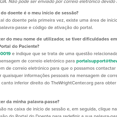
EUA. Não pode ser enviado por correio eletrónico devido 
 do doente é o meu início de sessão?
al do doente pela primeira vez, existe uma área de iníc
 palavra-passe e código de ativação do portal.
r do meu nome de utilizador, se tiver dificuldades em r
ortal do Paciente?
-0019
e indique que se trata de uma questão relacionada
ensagem de correio eletrónico para
portalsupport@thew
 de correio eletrónico para que o possamos contactar 
ir quaisquer informações pessoais na mensagem de corr
o canto inferior direito do TheWrightCenter.org para obter
er da minha palavra-passe?
são na caixa de início de sessão e, em seguida, clique n
são do Portal do Doente para redefinir a sua palavra-pas