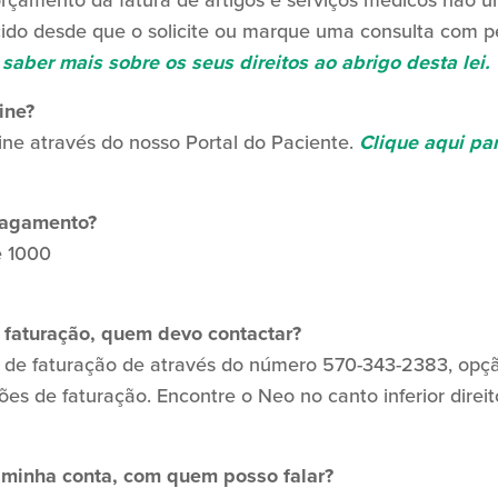
rçamento da fatura de artigos e serviços médicos não urg
cido desde que o solicite ou marque uma consulta com p
saber mais sobre os seus direitos ao abrigo desta lei.
ine?
ne através do nosso Portal do Paciente.
Clique aqui par
pagamento?
e 1000
 faturação, quem devo contactar?
 de faturação de
através do número 570-343-2383, opçã
 de faturação. Encontre o Neo no canto inferior direit
 minha conta, com quem posso falar?