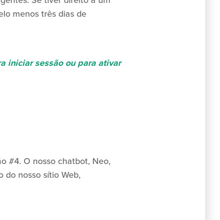
entes. Se tiver direito a um
elo menos três dias de
a iniciar sessão ou para ativar
o #4. O nosso chatbot, Neo,
o do nosso sítio Web,