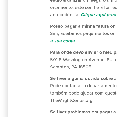
estão a utilizar
um
seguro
um o
orçamento, este ser-lhe-á forne
antecedência.
Clique aqui para 
Posso pagar a minha fatura onl
Sim, aceitamos pagamentos onli
a sua conta.
Para onde devo enviar o meu 
501 S Washington Avenue, Suit
Scranton, PA 18505
Se tiver alguma dúvida sobre a
Pode contactar o departamento
também pode ajudar com questões
TheWrightCenter.org.
Se tiver problemas em pagar a