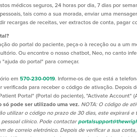
istos médicos seguros, 24 horas por dia, 7 dias por sema
s pessoais, tais como a sua morada, enviar uma mensage
ir recargas de receitas, ver extractos de conta, pagar c
tal?
ação do portal do paciente, peça-o à receção ou a um m
ltório. Ou encontre o nosso chatbot, Neo, no canto infer
 "ajuda do portal" para começar.
tório em
570-230-0019
. Informe-os de que está a telefon
 verificada para receber o código de ativação. Depois de
Patient Portal" (Portal do paciente), "Activate Account" (
o só pode ser utilizado uma vez.
NOTA: O código de ati
o utilizar o código no prazo de 30 dias, este expirará e 
 pessoal clínico. Pode contactar
portalsupport@thewrigh
de correio eletrónico. Depois de verificar a sua conta,